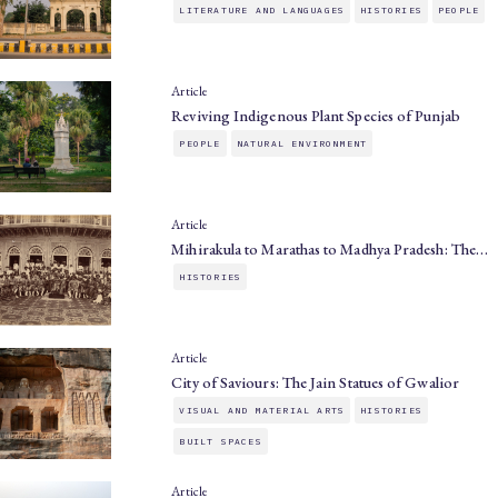
LITERATURE AND LANGUAGES
HISTORIES
PEOPLE
Article
Reviving Indigenous Plant Species of Punjab
PEOPLE
NATURAL ENVIRONMENT
Article
Mihirakula to Marathas to Madhya Pradesh: The…
HISTORIES
Article
City of Saviours: The Jain Statues of Gwalior
VISUAL AND MATERIAL ARTS
HISTORIES
BUILT SPACES
Article