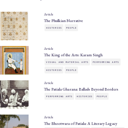
Article
The Phulkian Narrative
HISTORIES
PEOPLE
Article
The King of the Arts: Karam Singh
VISUAL AND MATERIAL ARTS
PERFORMING ARTS
HISTORIES
PEOPLE
Article
The Patiala Gharana: Ballads Beyond Borders
PERFORMING ARTS
HISTORIES
PEOPLE
Article
The Bhootwara of Patiala: A Literary Legacy