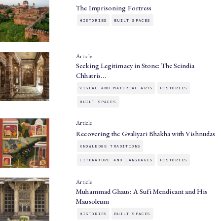
The Imprisoning Fortress
HISTORIES
BUILT SPACES
Article
Seeking Legitimacy in Stone: The Scindia
Chhatris…
VISUAL AND MATERIAL ARTS
HISTORIES
BUILT SPACES
Article
Recovering the Gvaliyari Bhakha with Vishnudas
KNOWLEDGE TRADITIONS
LITERATURE AND LANGUAGES
HISTORIES
Article
Muhammad Ghaus: A Sufi Mendicant and His
Mausoleum
HISTORIES
BUILT SPACES