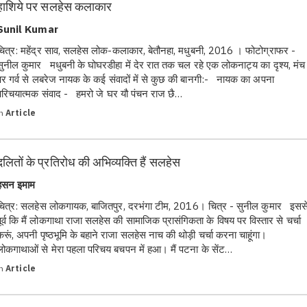
हाशिये पर सलहेस कलाकार
Sunil Kumar
चित्र: महेंद्र साव, सलहेस लोक-कलाकार, बेतौनहा, मधुबनी, 2016 । फोटोग्राफर -
सुनील कुमार मधुबनी के घोघरडीहा में देर रात तक चल रहे एक लोकनाट्य का दृश्य, मंच
पर गर्व से लबरेज नायक के कई संवादों में से कुछ की बानगी:- नायक का अपना
परिचयात्मक संवाद - हमरो जे घर यौ पंचन राज छै…
in
Article
दलितों के प्रतिरोध की अभिव्यक्ति हैं सलहेस
हसन इमाम
चित्र: सलहेस लोकगायक, बाजितपुर, दरभंगा टीम, 2016। चित्र - सुनील कुमार इसस
पूर्व कि मैं लोकगाथा राजा सलहेस की सामाजिक प्रासंगिकता के विषय पर विस्तार से चर्चा
करूं, अपनी पृष्ठभूमि के बहाने राजा सलहेस नाच की थोड़ी चर्चा करना चाहूंगा।
लोकगाथाओं से मेरा पहला परिचय बचपन में हआ। मैं पटना के सेंट…
in
Article