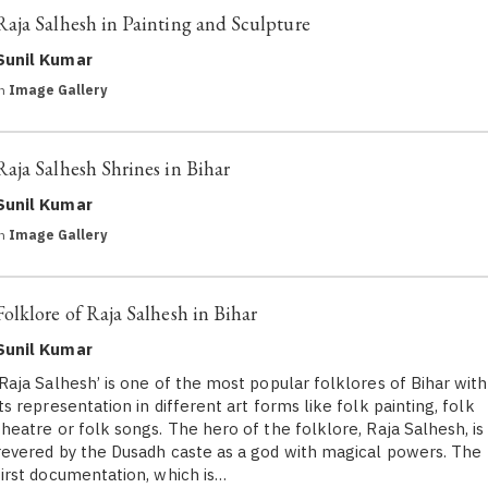
Raja Salhesh in Painting and Sculpture
Sunil Kumar
in
Image Gallery
Raja Salhesh Shrines in Bihar
Sunil Kumar
in
Image Gallery
Folklore of Raja Salhesh in Bihar
Sunil Kumar
‘Raja Salhesh’ is one of the most popular folklores of Bihar with
its representation in different art forms like folk painting, folk
theatre or folk songs. The hero of the folklore, Raja Salhesh, is
revered by the Dusadh caste as a god with magical powers. The
first documentation, which is…