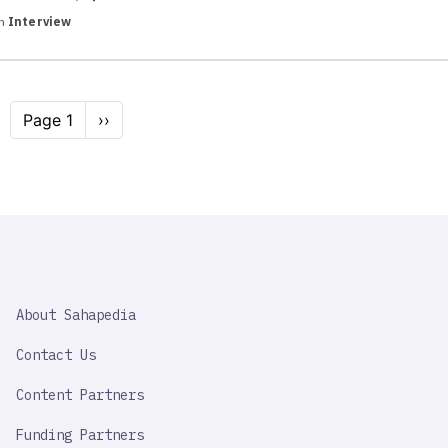
in
Interview
Pagination
Page 1
Next
››
page
SAHAPEDIA
About Sahapedia
IMPORTANT
LINK
Contact Us
Content Partners
Funding Partners