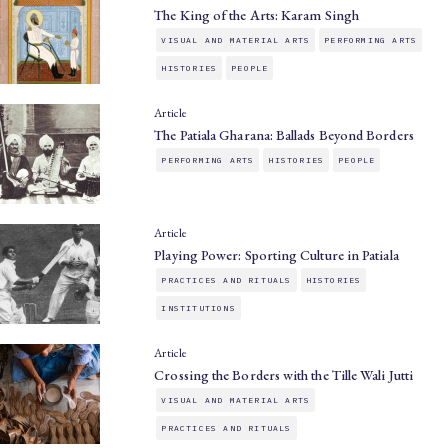
The King of the Arts: Karam Singh
VISUAL AND MATERIAL ARTS
PERFORMING ARTS
HISTORIES
PEOPLE
Article
The Patiala Gharana: Ballads Beyond Borders
PERFORMING ARTS
HISTORIES
PEOPLE
Article
Playing Power: Sporting Culture in Patiala
PRACTICES AND RITUALS
HISTORIES
INSTITUTIONS
Article
Crossing the Borders with the Tille Wali Jutti
VISUAL AND MATERIAL ARTS
PRACTICES AND RITUALS