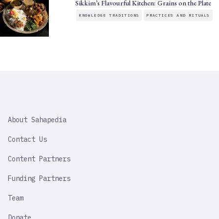
Sikkim’s Flavourful Kitchen: Grains on the Plate
KNOWLEDGE TRADITIONS
PRACTICES AND RITUALS
SAHAPEDIA
About Sahapedia
IMPORTANT
LINK
Contact Us
Content Partners
Funding Partners
Team
Donate