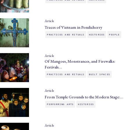
Article
Traces of Vietnam in Pondicherry
PRACTICES AND RITUALS
HISTORIES
PEOPLE
Article
Of Mangoes, Monstrances, and Firewalks:
Festivals…
PRACTICES AND RITUALS
BUILT SPACES
Article
From Temple Grounds to the Modern Stage:…
PERFORMING ARTS
HISTORIES
Article