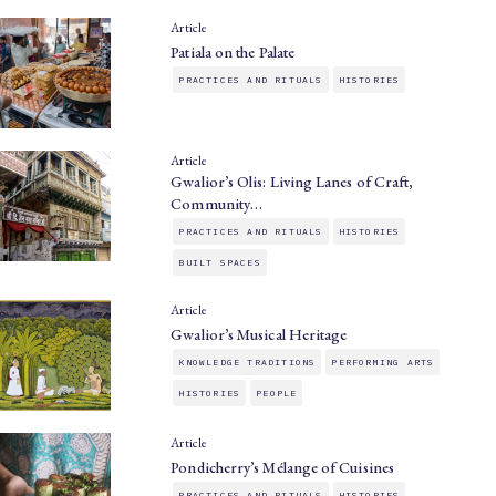
Article
Patiala on the Palate
PRACTICES AND RITUALS
HISTORIES
Article
Gwalior’s Olis: Living Lanes of Craft,
Community…
PRACTICES AND RITUALS
HISTORIES
BUILT SPACES
Article
Gwalior’s Musical Heritage
KNOWLEDGE TRADITIONS
PERFORMING ARTS
HISTORIES
PEOPLE
Article
Pondicherry’s Mélange of Cuisines
PRACTICES AND RITUALS
HISTORIES