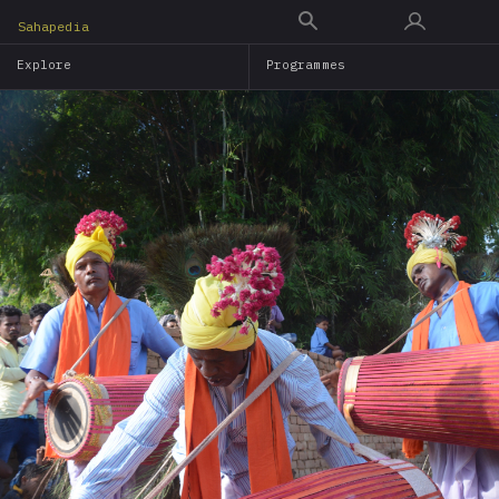
Skip
Sahapedia
to
Explore
Programmes
main
content