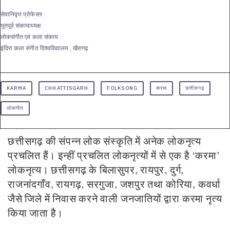
सेवानिवृत्त प्रोफेसर
भूतपूर्व संकायाध्यक्ष
लोकसंगीत एवं कला संकाय
इंदिरा कला संगीत विश्वविद्यालय , खैरागढ़
KARMA
CHHATTISGARH
FOLKSONG
करमा
छत्तीसगढ़
लोकगीत
छत्तीसगढ़ की संपन्न लोक संस्कृति में अनेक लोकनृत्य
प्रचलित हैं। इन्हीं प्रचलित लोकनृत्यों में से एक है ‘करमा’
लोकनृत्य। छत्तीसगढ़ के बिलासुपर, रायपुर, दुर्ग,
राजनांदगाँव, रायगढ़, सरगुजा, जशपुर तथा कोरिया, कवर्धा
जैसे जिले में निवास करने वाली जनजातियों द्वारा करमा नृत्य
किया जाता है।