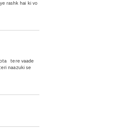
e rashk hai ki vo
 hota tere vaade
teri naazuki se