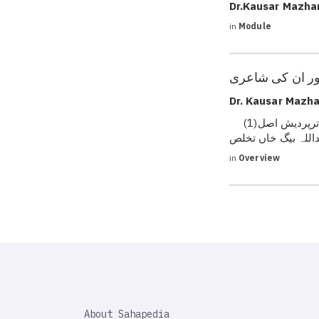
Dr.Kausar Mazhar
in
Module
Dr. Kausar Mazha
(1)ذاتی کوائف اور تصانیف پیدائش : 27 دسمبر 1797، مقام اکبر آباد یعنی آگرہ، اترپردیش اصل
in
Overview
SAHAPEDIA
About Sahapedia
IMPORTANT