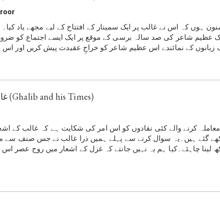
roor
ایک عظیم شاعر کی صد سالہ برسی کے موقع پر ایک ایسے اجتماع کو ض
غالب اور عہدِ غالب (Ghalib and his Times)
ے گئے ہیں۔یہ سوال کرنے سے پہلے ہمیں ذرا غالب نے جس صنف سے مع
 لینا چاہئے۔کیا ہم یہ نہیں جانتے کہ غزل کے اشعار میں روح عصر ا