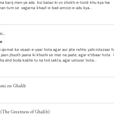
a barq men ye ada koi batao ki vo shokh-e-tund-khu kya hai y
han tum se vagarna khauf-e-bad-amozi-e-adu kya…
...
en
 qismat ke visaal-e-yaar hota agar aur jiite rahte, yahi intazaar
 jaan jhuuth jaana ki khushi se mar na jaate, agar e’tibaar hota 
ha ahd boda kabhii tu na tod sakta, agar ustuvar hota…
smi on Ghalib
غالب کی عظمت (The Greatness of Ghalib)