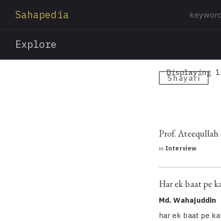
Sahapedia
Explore
Displaying 1
Shayari
Prof. Ateequllah
in
Interview
Har ek baat pe ka
Md. Wahajuddin
har ek baat pe ka