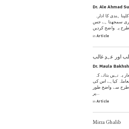
Dr. Ale Ahmad Su
میں ادارۂ کلپنا کا ممنون ہوں کہ اس نے غالب پر ایک سمینار کے افتتاح کے لیے مجھے یاد کیا۔ کلپنا ہندی کا ادارہ
روری سمجھتا ہے جس
in
Article
Dr. Maula Bakhsh
غالب کے متن سے معاملہ کرنے والے کئی نقادوں کو اس امر کی شکایت ہے کہ غالب کے اشعار یہ نہیں بتاتے کہ
املہ کیاہے اس کی
س طرح سے واضح طور
پر…
in
Article
Mirza Ghalib