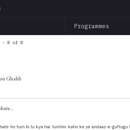
Skip
to
main
Programmes
content
 - 8 of 8
 on Ghalib
hate...
hate ho tum ki tu kya hai tumhin kaho ke ye andaaz-e-guftugu