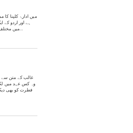
ہے اور اردو کے 
میں مختلف زبانوں کے نمائندے اس عظیم شاعر کو خراجِ عقیدت پیش کریں اور اس طرح یہ واضح کردیں…
وہ کس عہد میں لکھ
فطرت کو بھی دیکھ