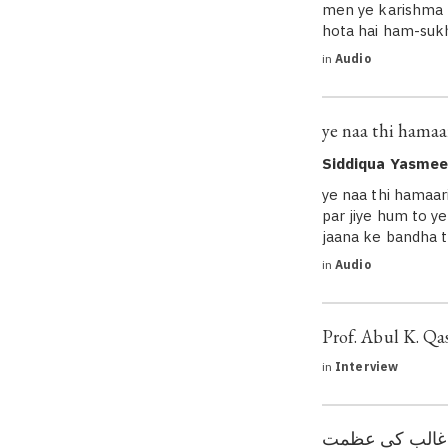
men ye karishma n
hota hai ham-suk
in
Audio
ye naa thi hamaari
Siddiqua Yasme
ye naa thi hamaari
par jiye hum to ye
jaana ke bandha t
in
Audio
Prof. Abul K. Qa
in
Interview