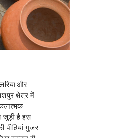
ं- लरिया और
र क्षेत्र में
िक कलात्मक
े जुड़ी है इस
की पीढियां गुजर