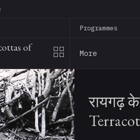
Skip
to
main
Programmes
content
cottas of
More
रायगढ़ के 
Terraco