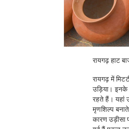
रायगढ़ हाट बाज
रायगढ़ में मिटट
उड़िया। इनके अत
रहते हैं। यहां 
मृणशिल्प बनात
कारण उड़ीसा प्र