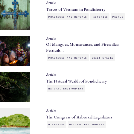
Article
Traces of Vietnam in Pondicherry
PRACTICES AND RITUALS
HISTORIES
PEOPLE
Article
Of Mangoes, Monstrances, and Firewalks:
Festivals…
PRACTICES AND RITUALS
BUILT SPACES
Article
The Natural Wealth of Pondicherry
NATURAL ENVIRONMENT
Article
The Congress of Arboreal Legislators
HISTORIES
NATURAL ENVIRONMENT