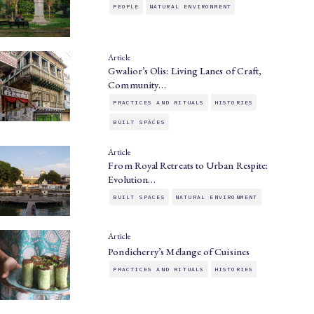
PEOPLE
NATURAL ENVIRONMENT
Article
Gwalior’s Olis: Living Lanes of Craft,
Community…
PRACTICES AND RITUALS
HISTORIES
BUILT SPACES
Article
From Royal Retreats to Urban Respite:
Evolution…
BUILT SPACES
NATURAL ENVIRONMENT
Article
Pondicherry’s Mélange of Cuisines
PRACTICES AND RITUALS
HISTORIES