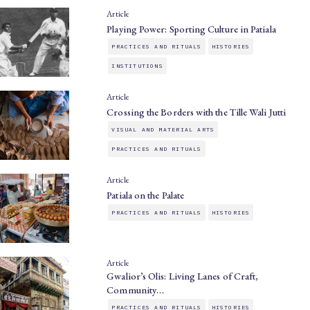
Article
Playing Power: Sporting Culture in Patiala
PRACTICES AND RITUALS
HISTORIES
INSTITUTIONS
Article
Crossing the Borders with the Tille Wali Jutti
VISUAL AND MATERIAL ARTS
PRACTICES AND RITUALS
Article
Patiala on the Palate
PRACTICES AND RITUALS
HISTORIES
Article
Gwalior’s Olis: Living Lanes of Craft,
Community…
PRACTICES AND RITUALS
HISTORIES