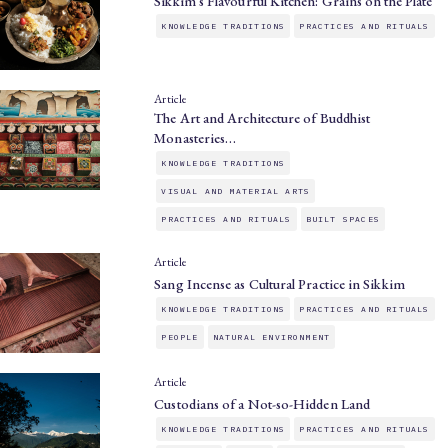
Sikkim’s Flavourful Kitchen: Grains on the Plate
KNOWLEDGE TRADITIONS
PRACTICES AND RITUALS
Article
The Art and Architecture of Buddhist
Monasteries…
KNOWLEDGE TRADITIONS
VISUAL AND MATERIAL ARTS
PRACTICES AND RITUALS
BUILT SPACES
Article
Sang Incense as Cultural Practice in Sikkim
KNOWLEDGE TRADITIONS
PRACTICES AND RITUALS
PEOPLE
NATURAL ENVIRONMENT
Article
Custodians of a Not-so-Hidden Land
KNOWLEDGE TRADITIONS
PRACTICES AND RITUALS