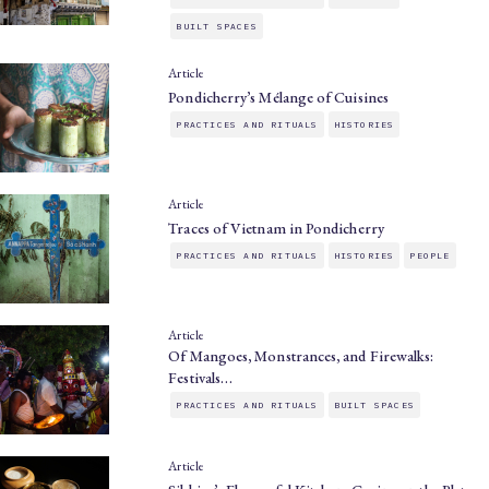
BUILT SPACES
Article
Pondicherry’s Mélange of Cuisines
PRACTICES AND RITUALS
HISTORIES
Article
Traces of Vietnam in Pondicherry
PRACTICES AND RITUALS
HISTORIES
PEOPLE
Article
Of Mangoes, Monstrances, and Firewalks:
Festivals…
PRACTICES AND RITUALS
BUILT SPACES
Article