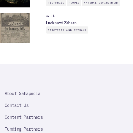
HISTORIES
PEOPLE
NATURAL ENVIRONMENT
Article
Lucknowi Zabaan
PRACTICES AND RITUALS
SAHAPEDIA
About Sahapedia
IMPORTANT
LINK
Contact Us
Content Partners
Funding Partners