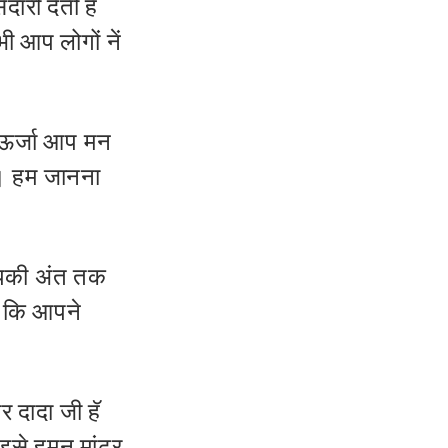
ारी देती हैं
 आप लोगों नें
 ऊर्जा आप मन
। हम जानना
 आपकी अंत तक
ैं कि आपने
र दादा जी हॅ
वइसे हमन मांढर