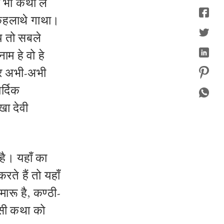
 भी कथा ल
कहलाथे गाथा।
य तो सबले
ाम हे वो हे
ेखर अभी-अभी
र्दिक
खा देवी
है। यहाँ का
ते हैं तो यहाँ
-मारू है, कण्ठी-
किसी कथा को