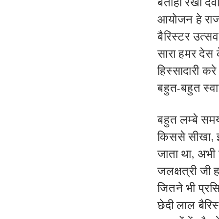
बताही रेखा देव
आयोजन हे राज्
बैरिस्टर उत्सव
सारा हमर देस
हिस्सादारी कर
बहुत-बहुत स्
बहुत लम्बे समय
किससे सीखा, इसे
जाता था, अभी ज
जलक्षत्री जी हम
जितने भी प्रसि
छेदी लाल बैरि