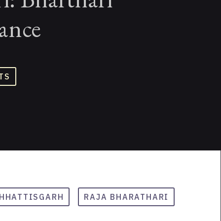
ance
TS
HHATTISGARH
RAJA BHARATHARI