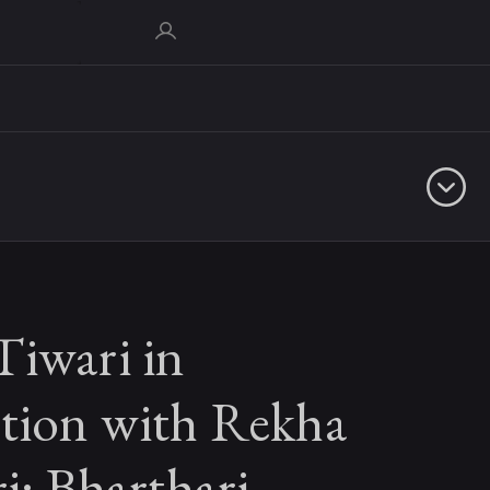
Tiwari in
ation with Rekha
ri: Bharthari