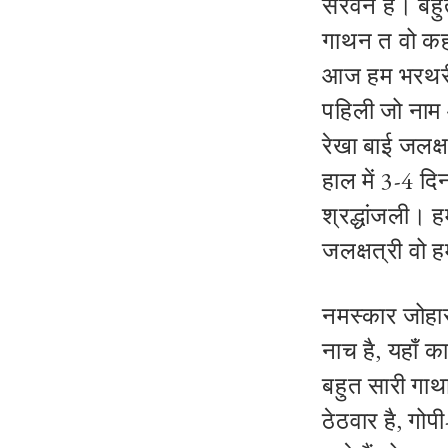
सरवन हे। बह
गाथन त वो कह
आज हम भरथरी 
पहिली जो नाम आ
रेखा बाई जलक्
हाल में 3-4 द
श्रद्धांजली। ह
जलक्षत्री वो 
नमस्कार जोहार
नाच है, यहाँ 
बहुत सारी गाथाय
ठेठवार है, गोप