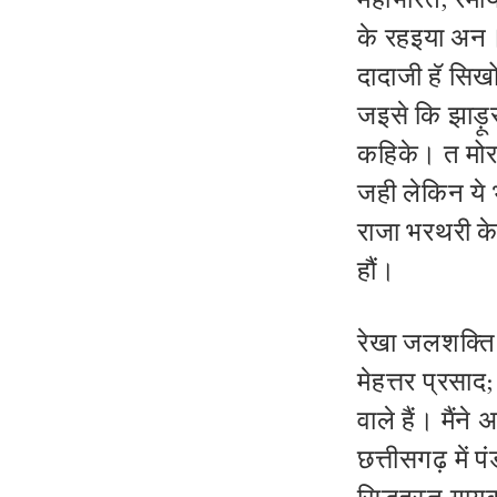
के रहइया अन। ग
दादाजी हॅ सिख
जइसे कि झाड़ूरा
कहिके। त मोर 
जही लेकिन ये 
राजा भरथरी के
हौं।
रेखा जलशक्ति 
मेहत्तर प्रसाद
वाले हैं। मैंने
छत्तीसगढ़ में 