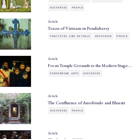
HISTORIES
PEOPLE
Article
Traces of Vietnam in Pondicherry
PRACTICES AND RITUALS
HISTORIES
PEOPLE
Article
From Temple Grounds to the Modern Stage:…
PERFORMING ARTS
HISTORIES
Article
The Confluence of Aurobindo and Bharati
HISTORIES
PEOPLE
Article