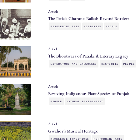
Article
The Patiala Gharana: Ballads Beyond Borders
PERFORMING ARTS
HISTORIES
PEOPLE
Article
The Bhootwara of Patiala: A Literary Legacy
LITERATURE AND LANGUAGES
HISTORIES
PEOPLE
Article
Reviving Indigenous Plant Species of Punjab
PEOPLE
NATURAL ENVIRONMENT
Article
Gwalior’s Musical Heritage
KNOWLEDGE TRADITIONS
PERFORMING ARTS