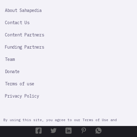
SAHAPEDIA
About Sahapedia
IMPORTANT
LINK
Contact Us
Content Partners
Funding Partners
Team
Donate
Terms of use
Privacy Policy
By using this site, you agree to our Terms of Use and
Privacy Policy. Unless otherwise specified, all content
is made available under the CC-BY-NC-SA 4.0 Licence,