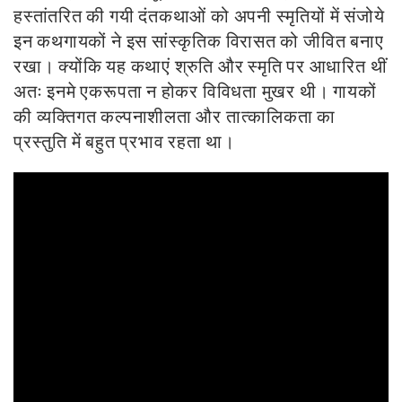
हस्तांतरित की गयी दंतकथाओं को अपनी स्मृतियों में संजोये
इन कथगायकों ने इस सांस्कृतिक विरासत को जीवित बनाए
रखा।
क्योंकि यह कथाएं श्रुति और स्मृति पर आधारित थीं
अतः इनमे एकरूपता न होकर विविधता मुखर थी। गायकों
की व्यक्तिगत कल्पनाशीलता और तात्कालिकता का
प्रस्तुति में बहुत प्रभाव रहता था।