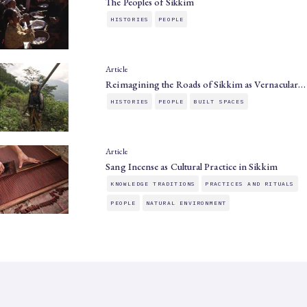
The Peoples of Sikkim
HISTORIES
PEOPLE
Article
Reimagining the Roads of Sikkim as Vernacular…
HISTORIES
PEOPLE
BUILT SPACES
Article
Sang Incense as Cultural Practice in Sikkim
KNOWLEDGE TRADITIONS
PRACTICES AND RITUALS
PEOPLE
NATURAL ENVIRONMENT