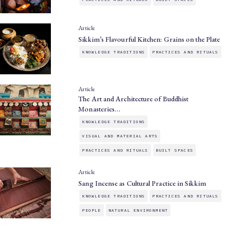
Article
Sikkim’s Flavourful Kitchen: Grains on the Plate
KNOWLEDGE TRADITIONS
PRACTICES AND RITUALS
Article
The Art and Architecture of Buddhist
Monasteries…
KNOWLEDGE TRADITIONS
VISUAL AND MATERIAL ARTS
PRACTICES AND RITUALS
BUILT SPACES
Article
Sang Incense as Cultural Practice in Sikkim
KNOWLEDGE TRADITIONS
PRACTICES AND RITUALS
PEOPLE
NATURAL ENVIRONMENT