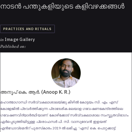
നാടന്‍ പന്തുകളിയുടെ കളിവഴക്കങ്ങള്‍
PRACTICES AND RITUALS
in
Image Gallery
Published on:
അനൂപ്‌ കെ. ആര്‍. (Anoop K. R.)
മഹാത്മാഗാന്ധി സര്‍വ്വകലാശാലയ്ക്കു കീഴില്‍ കോട്ടയം സി. എം. എസ്
കോളേജില്‍ പ്രവര്‍ത്തിക്കുന്ന പ്രാദേശിക മലയാള ഗവേഷണകേന്ദ്രത്തിലെ
ഗവേഷണവിദ്യാര്‍ത്ഥിയാണ്. കോഴിക്കോട് സര്‍വ്വകലാശാല സംസ്കൃതവിഭാഗം
ഏര്‍പ്പെടുത്തിയിട്ടുള്ള പ്രൊഫസര്‍ പി. സി. വാസുദേവന്‍‌ ഇളയത്
എന്‍ഡോവ്മെന്‍റ് പുരസ്‌കാരം 2019 ല്‍ ലഭിച്ചു. 'എസ്. കെ. പൊറ്റക്കാട്ട്: