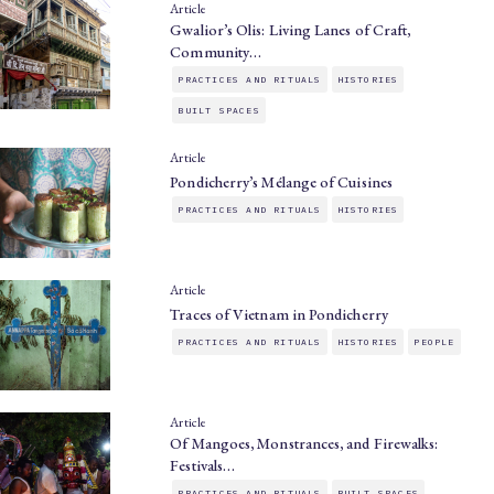
Article
Gwalior’s Olis: Living Lanes of Craft,
Community…
PRACTICES AND RITUALS
HISTORIES
BUILT SPACES
Article
Pondicherry’s Mélange of Cuisines
PRACTICES AND RITUALS
HISTORIES
Article
Traces of Vietnam in Pondicherry
PRACTICES AND RITUALS
HISTORIES
PEOPLE
Article
Of Mangoes, Monstrances, and Firewalks:
Festivals…
PRACTICES AND RITUALS
BUILT SPACES