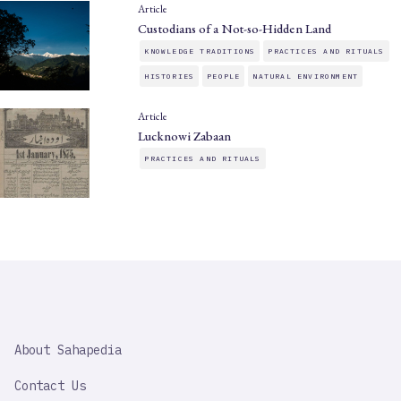
Article
Custodians of a Not-so-Hidden Land
KNOWLEDGE TRADITIONS
PRACTICES AND RITUALS
HISTORIES
PEOPLE
NATURAL ENVIRONMENT
Article
Lucknowi Zabaan
PRACTICES AND RITUALS
SAHAPEDIA
About Sahapedia
IMPORTANT
LINK
Contact Us