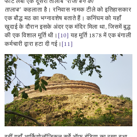
फीट लंबा एक दूसरा तालाब
‘
राजा बेन का
तालाब
’
कहलाता है। रनिवास नामक टीले को इतिहासकार
एक बौद्ध मठ का भग्नावशेष बताते हैं। कनिंघम को यहाँ
खुदाई के दौरान इसके अंदर एक मंदिर मिला था
,
जिसमें बुद्ध
की एक विशाल मूर्ति थी।
[10]
यह मूर्ति 1878 में एक बंगाली
कर्मचारी द्वारा हटा दी गई।
[11]
वहीं यहाँ आर्कियोलॉजिकल सर्वे ऑफ़ इंडिया का रखा हुआ