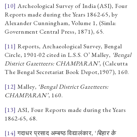
[10]
Archeological Survey of India (ASI), Four
Reports made during the Years 1862-65, by
Alexander Cunningham, Volume 1, (Simla:
Government Central Press, 1871), 65.
[11]
Reports, Archaeological Survey, Bengal
Circle, 1901-02 cited in L.S.S. O’ Malley,
‘Bengal
District Gazetteers: CHAMPARAN’
, (Calcutta
The Bengal Secretariat Book Depot,1907), 160.
[12]
Malley,
‘Bengal District Gazetteers:
CHAMPARAN’
,
160
.
[13]
ASI, Four Reports made during the Years
1862-65, 68.
[14]
गदाधर प्रसाद अम्बष्ठ विद्यालंकार
, ‘
बिहार के