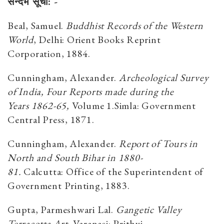
सन्दर्भ सूची: -
Beal, Samuel.
Buddhist Records of the Western
World
, Delhi: Orient Books Reprint
Corporation
,
1884.
Cunningham, Alexander
.
Archeological Survey
of India, Four Reports made during the
Years
1862-65
,
Volume
1
.
Simla
:
Government
Central Press
,
1871
.
Cunningham, Alexander
.
Report of Tours in
North and South Bihar in
1880-
81
.
Calcutta
:
Office of the Superintendent of
Government Printing,
1883
.
Gupta, Parmeshwari Lal
.
Gangetic Valley
Terracotta Art,
Varanasi
:
Prithvi