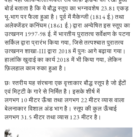
बोर्ड बताता है कि ये बौद्ध स्तूप का भग्नावशेष
23
.
81
एकड़
भू-भाग पर फैला हुआ है। पूर्व में मैकेन्जी (
1814
ई.) तथा
अलेक्जेंडर कनिंघम (
1861
ई.) द्वारा अन्वेषित इस स्तूप का
उत्खनन
1997-98
ई. में भारतीय पुरातत्व सर्वेक्षण के पटना
सर्किल द्वारा प्रारंभ किया गया
,
जिसे तत्पश्चात पुरातत्व
उत्खनन शाखा-
III
द्वारा
2018
में पुनः आगे बढ़ाया गया।
हालांकि खुदाई का कार्य
2018
में भी किया गया
,
लेकिन
फ़िलहाल काम रुका हुआ है।
छः स्तरीय यह संरचना एक वृत्ताकार बौद्ध स्तूप है जो ईंटों
एवं मिट्टी के गारे से निर्मित है। इसके शीर्ष में
लगभग
10
मीटर ऊँचा तथा लगभग
22
मीटर व्यास वाला
बेलनाकार विशाल अंड भाग है। स्तूप की कुल ऊँचाई
लगभग
31
.
5
मीटर तथा व्यास
123
मीटर है।