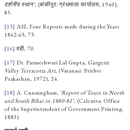
दर्शनीय स्थान
’
, (
बांकीपुर
:
ग्रंथमाला कार्यालय
, 1940),
85.
[15]
ASI, Four Reports made during the Years
1862-65,
73.
[16]
वही,
70.
[17]
Dr. Parmeshwari Lal Gupta,
Gangetic
Valley Terracotta Art,
(Varanasi: Prithvi
Prakashan, 1972), 24.
[18]
A. Cunningham,
‘Report of Tours in North
and South Bihar in 1880-81’
, (Calcutta: Office
of the Superintendent of Government Printing,
1883).