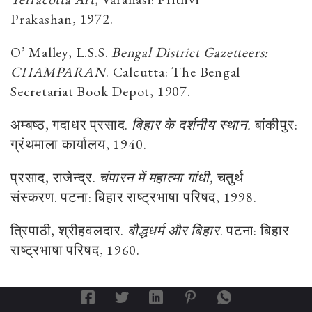
Prakashan
,
1972
.
O’ Malley, L
.
S
.
S
.
Bengal District Gazetteers:
CHAMPARAN
.
Calcutta
:
The Bengal
Secretariat Book Depot
,
1907
.
अम्बष्ठ, गदाधर प्रसाद
.
बिहार के दर्शनीय स्थान
.
बांकीपुर:
ग्रंथमाला कार्यालय
,
1940
.
प्रसाद
,
राजेन्द्र
.
चंपारन में महात्मा गांधी,
चतुर्थ
संस्करण
.
पटना:
बिहार राष्ट्रभाषा परिषद
,
1998
.
त्रिपाठी
,
श्रीहवलदार
.
बौद्धधर्म और बिहार
.
पटना
:
बिहार
राष्ट्रभाषा परिषद
,
1960
.