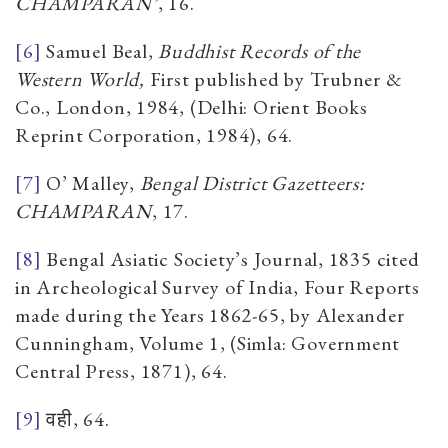
CHAMPARAN’
, 16.
[6]
Samuel Beal,
Buddhist Records of the
Western World,
First published by Trubner &
Co., London, 1984, (Delhi: Orient Books
Reprint Corporation, 1984), 64.
[7]
O’ Malley,
Bengal District Gazetteers:
CHAMPARAN
, 17.
[8]
Bengal Asiatic Society’s Journal, 1835 cited
in
Archeological Survey of India, Four Reports
made during the Years 1862-65, by Alexander
Cunningham, Volume 1, (Simla: Government
Central Press, 1871), 64.
[9]
वही, 64
.