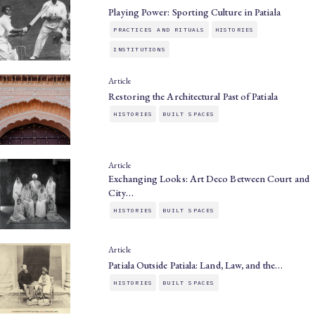
Playing Power: Sporting Culture in Patiala
PRACTICES AND RITUALS
HISTORIES
INSTITUTIONS
Article
Restoring the Architectural Past of Patiala
HISTORIES
BUILT SPACES
Article
Exchanging Looks: Art Deco Between Court and
City…
HISTORIES
BUILT SPACES
Article
Patiala Outside Patiala: Land, Law, and the…
HISTORIES
BUILT SPACES