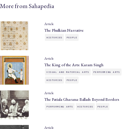
More from Sahapedia
Article
The Phulkian Narrative
HISTORIES
PEOPLE
Article
The King of the Arts: Karam Singh
VISUAL AND MATERIAL ARTS
PERFORMING ARTS
HISTORIES
PEOPLE
Article
The Patiala Gharana: Ballads Beyond Borders
PERFORMING ARTS
HISTORIES
PEOPLE
Article