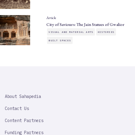
Article
City of Saviours: The Jain Statues of Gwalior
VISUAL AND MATERIAL ARTS
HISTORIES
BUILT SPACES
SAHAPEDIA
About Sahapedia
IMPORTANT
LINK
Contact Us
Content Partners
Funding Partners