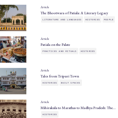
Article
The Bhootwara of Patiala: A Literary Legacy
LITERATURE AND LANGUAGES
HISTORIES
PEOPLE
Article
Patiala on the Palate
PRACTICES AND RITUALS
HISTORIES
Article
Tales from Tripuri Town
HISTORIES
BUILT SPACES
Article
Mihirakula to Marathas to Madhya Pradesh: The…
HISTORIES