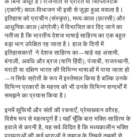
के बिना अधूरे हैं l राजनीति से प्रेरित या सिंप्लिस्टिक
(एकांगी) काल-विभाजन भी इसी से जुड़ा हुआ मसला है l
इतिहास को प्राचीन (संस्कृत), मध्य-काल (फ़ारसी) और
आधुनिक-काल (अंग्रेजी) में विभाजित कर दिए जाने का
नतीजा है कि भारतीय देशज भाषाई साहित्य का एक बहुत
बड़ा भाग उपेक्षित रह जाता है l हाल के दिनों में
इतिहासकारों ने देशज साहित्य का—चाहे वह असामी,
बंगाली, अवधि और ब्रज (यानि हिंदी), पंजाबी, राजस्थानी,
मराठी या दक्षिण भारत की विभिन्न भाषाओं में पाया जाता हो
—न सिर्फ स्रोतों के रूप में इस्तेमाल किया है बल्कि उनके
विभिन्न प्रकारों के महत्त्व को भी उनके विभिन्न सन्दर्भों में
समझने का प्रयास किया है l
इनमें सूफियों और संतों की रचनाएँ, प्रेमाख्यान वग़ैरह,
विशेष रूप से महत्वपूर्ण हैं l यहाँ चूँकि बात भक्ति-साहित्य के
हवाले से करनी है, यह सर्व-विदित है कि मध्यकालीन भक्ति
परम्पराओं की कई धाराओं ने समाज के निचले तबकों से