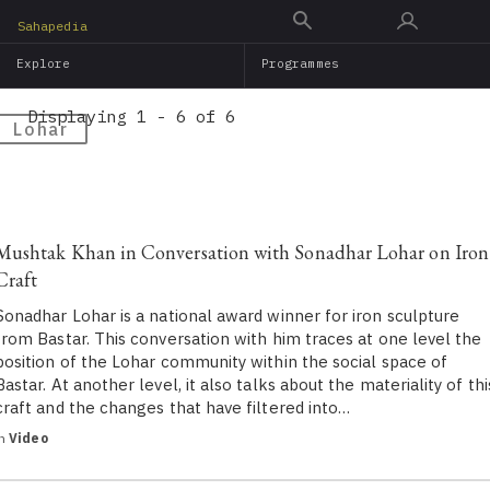
Skip
Sahapedia
to
Explore
Programmes
main
content
Displaying 1 - 6 of 6
Lohar
Mushtak Khan in Conversation with Sonadhar Lohar on Iron
Craft
Sonadhar Lohar is a national award winner for iron sculpture
from Bastar. This conversation with him traces at one level the
position of the Lohar community within the social space of
Bastar. At another level, it also talks about the materiality of thi
craft and the changes that have filtered into…
in
Video