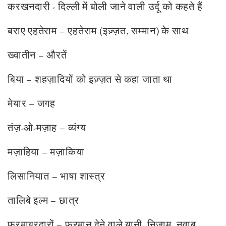
करखनदारी - दिल्ली में बोली जाने वाली उर्दू को कहते हैं
बराए एहतेराम – एहतेराम (इज़्ज़त, सम्मान) के साथ
ख्वातीन – औरतें
बिया – शहज़ादियों को इज़्ज़त से कहा जाता था
मेयार – जगह
तंज़-ओ-मज़ाह – व्यंग्य
मज़ाहिया – मज़ाकिया
लिसानियात – भाषा शास्त्र
तालिबे इल्म – छात्र
फ़रमाबरदारों – फ़रमान देने वाले यानी, निज़ाम, नवाब