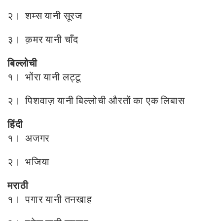
२। शम्स यानी सूरज
३। क़मर यानी चाँद
बिल्लोची
१। भोंरा यानी लट्टू
२। पिशवाज़ यानी बिल्लोची औरतों का एक लिबास
हिंदी
१। अजगर
२। भजिया
मराठी
१। पगार यानी तनखाह