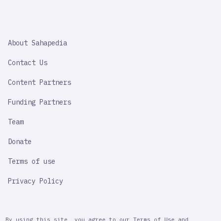
SAHAPEDIA
About Sahapedia
IMPORTANT
LINK
Contact Us
Content Partners
Funding Partners
Team
Donate
Terms of use
Privacy Policy
By using this site, you agree to our Terms of Use and