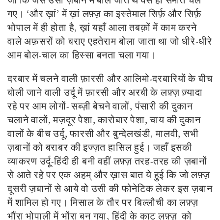
जो कि जैसे उसी ज़बान में बोले जाते थे वैसे ही समाते चले
गए। ‘और ख़ां’ में ख़ां लफ़्ज़ का इस्तेमाल सिर्फ़ और सिर्फ़
भोपाल में ही होता है, ख़ां यहाँ आला तबक़ों में काम करने
वाले अफ़सरों को बराए एहतेराम बोला जाता था जो धीरे-धीरे
आम बोल-चाल का हिस्सा बनता चला गया।
दरबार में चलने वाली फ़ारसी और आलिमो-दरबारियों के बीच
बोली जाने वाली उर्दू में फ़ारसी और अरबी के लफ़्ज़ ज़्यादा
रहे पर आम लोगों- सब्ज़ी बेचने वालों, पंसारी की दुकान
चलाने वालों, मज़दूर पेशा, कारोबार पेशा, चाय की दुकान
वालों के बीच उर्दू, फारसी और बुन्देलखंडी, मालवी, सभी
ज़बानों को बराबर की इज्ज़त हासिल हुई। जहाँ इसकी
व्याकरण उर्दू-हिंदी ही बनी वहीं लफ़्ज़ तरह-तरह की ज़बानों
से आते रहे पर एक अहम् और ख़ास बात ये हुई कि जो लफ़्ज़
दूसरी ज़बानों से आये वो उसी की फोनेटिक लेकर इस ज़बान
में शामिल हो गए। मिसाल के तौर पर बिल्लौची का लफ़्ज़
भौंरा भोपाली में भोंरा बन गया, हिंदी के काट लफ़्ज़ को