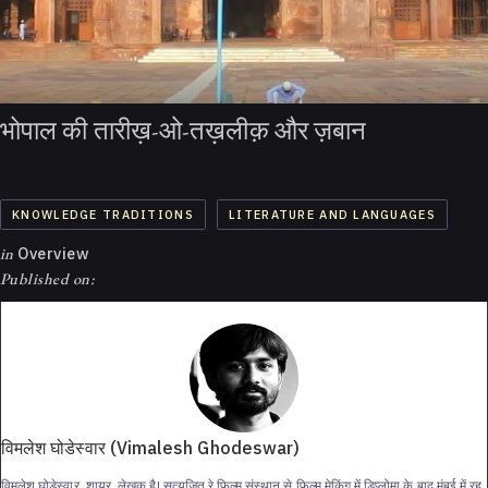
भोपाल की तारीख़-ओ-तख़लीक़ और ज़बान
KNOWLEDGE TRADITIONS
LITERATURE AND LANGUAGES
in
Overview
Published on:
विमलेश घोडेस्वार (Vimalesh Ghodeswar)
विमलेश घोडेस्वार, शायर, लेखक है| सत्यजित रे फिल्म संस्थान से फिल्म मेकिंग में डिप्लोमा के बाद मुंबई में रह