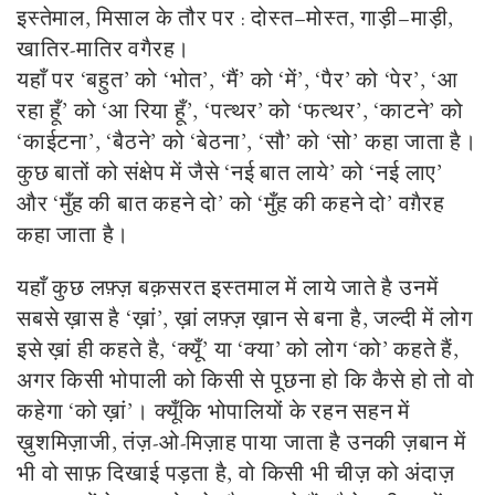
इस्तेमाल, मिसाल के तौर पर : दोस्त–मोस्त, गाड़ी–माड़ी,
खातिर-मातिर वगैरह।
यहाँ पर ‘बहुत’ को ‘भोत’, ‘मैं’ को ‘में’, ‘पैर’ को ‘पेर’, ‘आ
रहा हूँ’ को ‘आ रिया हूँ’, ‘पत्थर’ को ‘फत्थर’, ‘काटने’ को
‘काईटना’, ‘बैठने’ को ‘बेठना’, ‘सौ’ को ‘सो’ कहा जाता है।
कुछ बातों को संक्षेप में जैसे ‘नई बात लाये’ को ‘नई लाए’
और ‘मुँह की बात कहने दो’ को ‘मुँह की कहने दो’ वग़ैरह
कहा जाता है।
यहाँ कुछ लफ़्ज़ बक़सरत इस्तमाल में लाये जाते है उनमें
सबसे ख़ास है ‘ख़ां’, ख़ां लफ़्ज़ ख़ान से बना है, जल्दी में लोग
इसे ख़ां ही कहते है, ‘क्यूँ’ या ‘क्या’ को लोग ‘को’ कहते हैं,
अगर किसी भोपाली को किसी से पूछना हो कि कैसे हो तो वो
कहेगा ‘को ख़ां’। क्यूँकि भोपालियों के रहन सहन में
ख़ुशमिज़ाजी, तंज़-ओ-मिज़ाह पाया जाता है उनकी ज़बान में
भी वो साफ़ दिखाई पड़ता है, वो किसी भी चीज़ को अंदाज़