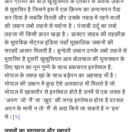
और ग्रामर की बाज़ खुसूसियत के ऐतबार से अवधि ज़बान
से मुतासिर है जिसने इस में एक क़िस्म का ज़नानापन पैदा
कर दिया है जबकि दिल्ली और उसके नवाह में रहने वालों
की ज़बान लबो लहजे से मर्दाना है। पंजाबी उर्दू का लबो
लहजा भी किसी क़दर खड़ा है। डाक्टर साहब की तहक़ीक़
के मुताबिक़ सेंट्रल इंडिया जहाँ मुख़्तलिफ़ ज़बानों की
सरहदें आकर मिलती हैं। बुन्देली ज़बान उनके लबो लहजे से
मुतासिर है दूसरी ख़ुसूसियत आम बोलचाल की मुनासबत के
लिए ख़ान का नून गुन्ने के साथ बकसरत इस्तेमाल है,
भोपाल के लफ़्ज़ ख़ां के साथ बड़ेपन का अहसाह भी है।
भोपाल की ज़बान में कुछ ऐसे अलफ़ाज़ भी मिलते है जो
भोपाल में ख़ासतौर से इस्तेमाल होते हैं उनमें से एक लफ़्ज़ है
‘अपन’ जो ‘मैं’ या ‘ख़ुद’ की जगह इस्तेमाल होता है दरसल
अपन के मानी न तो ‘मैं’ से अदा किये जा सकते है न ‘हम’
से।
[5]
लफ़्ज़ों का इस्तमाल और मुहावरे