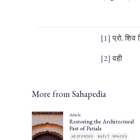
[1]
प्रो
.
शिव
न
[2]
वही
More from Sahapedia
Article
Restoring the Architectural
Past of Patiala
HISTORIES
BUILT SPACES