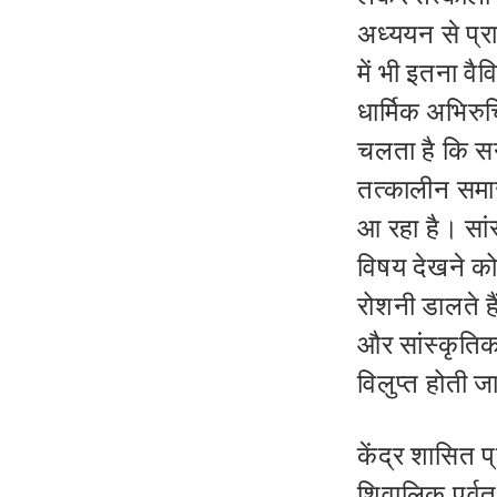
अध्ययन से प्र
में भी इतना व
धार्मिक अभिरुचि
चलता है कि सन
तत्कालीन समाज
आ रहा है। सां
विषय देखने क
रोशनी डालते ह
और सांस्कृति
विलुप्त होती ज
केंद्र शासित 
शिवालिक पर्वत 