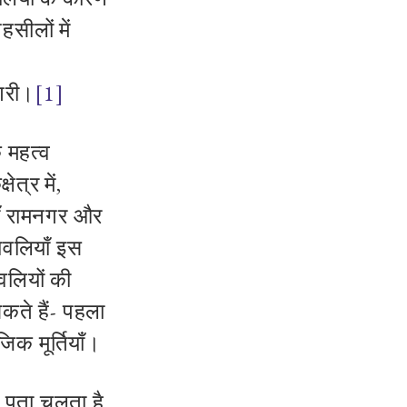
हसीलों में
ंगरी।
[1]
 महत्व
े
क्षेत्र में
,
ाँ रामनगर और
वलियाँ
इस
वलियों की
कते हैं
-
पहला
िक मूर्तियाँ।
ा पता चलता है