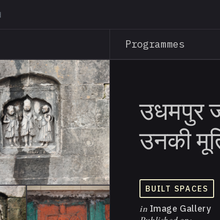
Skip
to
main
Programmes
content
उधमपुर 
उनकी मूर्
BUILT SPACES
in
Image Gallery
Published on: