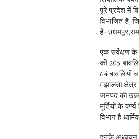
पूरे प्रदेश मे
विभाजित है
,
जि
हैं
-
उधमपुर
,
रा
एक सर्वेक्षण 
की
205
बावलिय
64
बावलियाँ चनै
मझालता क्षेत्र
जनपद की उन्नत
मूर्तियों के वर
विभाग है धार्म
इनके अध्ययन स