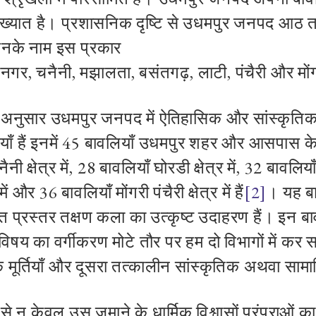
ं विख्यात है। प्रशासनिक दृष्टि से उधमपुर जनपद आठ
त
नके नाम इस प्रकार
मनगर
,
चनैनी
,
मझालता
,
बसंतगढ़
,
लाटी
,
पंचैरी और
मो
के अनुसार उधमपुर जनपद में ऐतिहासिक और सांस्कृतिक
ाँ हैं इनमें
45
बावलियाँ
उधमपुर शहर और
आसपास
क
नी क्षेत्र में
,
28
बावलियाँ घोरडी
क्षेत्र
में
, 32
बावलिय
 में और
36
बावलियाँ
मोंगरी पंचैरी क्षेत्र में हैं
[2]
। यह बा
 प्रस्तर तक्षण कला का उत्कृष्ट उदाहरण हैं।
इन बा
्ण्य विषय का वर्गीकरण मोटे तौर पर हम दो विभागों में कर स
िक मूर्तियाँ और दूसरा तत्कालीन सांस्कृतिक अथवा सामाज
े न केवल उस जमाने के धार्मिक विश्वासों परंपराओं क