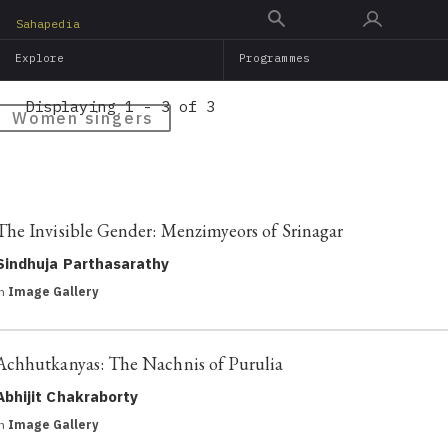
Skip
Sahapedia
to
Explore
Programmes
main
content
Displaying 1 - 3 of 3
Women singers
The Invisible Gender: Menzimyeors of Srinagar
Sindhuja Parthasarathy
in
Image Gallery
Achhutkanyas: The Nachnis of Purulia
Abhijit Chakraborty
in
Image Gallery