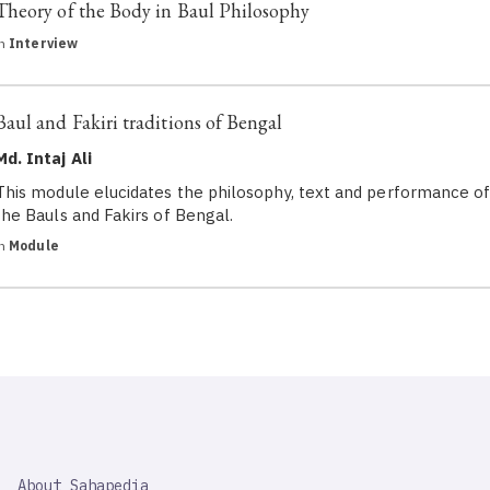
Theory of the Body in Baul Philosophy
in
Interview
Baul and Fakiri traditions of Bengal
Md. Intaj Ali
This module elucidates the philosophy, text and performance o
the Bauls and Fakirs of Bengal.
in
Module
SAHAPEDIA
About Sahapedia