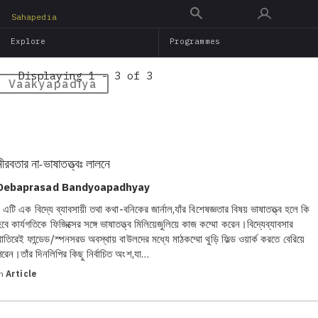
Skip
Sahapedia
to
Explore
Programmes
main
content
Displaying 1 - 3 of 3
Vaakyapadiya
নীরবতার না-ভাষাতত্ত্বঃ লালনে
Debaprasad Bandyoapadhyay
[ এটি এক বিদ্যে ব্যাবসায়ী তথা কথা-বনিকের জার্নাল,যাঁর বিশেষজ্ঞতার বিষয় ভাষাতত্ত্ব হলে কি
বে কার্যগতিকে ফিজিক্সের সঙ্গে ভাষাতত্ত্ব মিলিয়েজুলিয়ে কাজ কম্মো করেন।বিদ্যেব্যাবসার
খাতিরেই ফান্ডেড/স্পনসরড অবস্থায় বাউলদের মধ্যে মাঠকম্মো থুড়ি ফিল্ড ওয়ার্ক করতে বেরিয়ে
পরেন।তাঁর দিনলিপির কিছু নির্বাচিত অংশ,যা…
in
Article