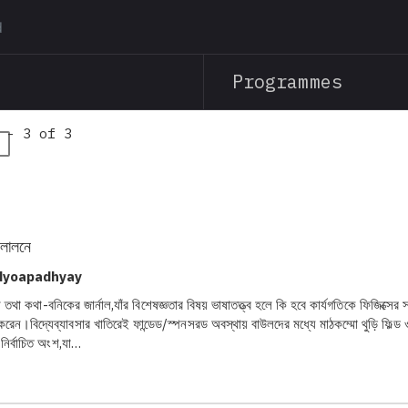
Skip
to
main
Programmes
content
 - 3 of 3
 লালনে
dyoapadhyay
 তথা কথা-বনিকের জার্নাল,যাঁর বিশেষজ্ঞতার বিষয় ভাষাতত্ত্ব হলে কি হবে কার্যগতিকে ফিজিক্সের সঙ্
রেন।বিদ্যেব্যাবসার খাতিরেই ফান্ডেড/স্পনসরড অবস্থায় বাউলদের মধ্যে মাঠকম্মো থুড়ি ফিল্ড ও
নির্বাচিত অংশ,যা…