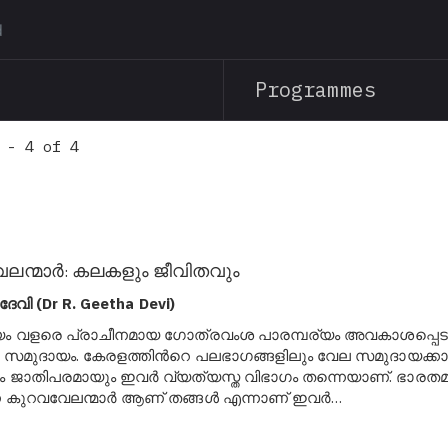
Skip
to
main
Programmes
content
 - 4 of 4
വേലന്മാര്‍: കലകളും ജീവിതവും
ി (Dr R. Geetha Devi)
യം വളരെ പ്രാചീനമായ ഗോത്രവംശ പാരമ്പര്യം അവകാശപ്പെട
േല സമുദായം. കേരളത്തിന്‍റെ പലഭാഗങ്ങളിലും വേല സമുദായക്കാര്‍
 ജാതിപരമായും ഇവര്‍ വ്യത്യസ്ത വിഭാഗം തന്നെയാണ്. ഭാരത
്ന കുറവവേലന്മാര്‍ ആണ് തങ്ങള്‍ എന്നാണ് ഇവര്‍…