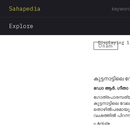
Sahapedia
Explore
Displaying 1
Onam
കുട്ടനാട്ടിലെ 
ഡോ ആർ. ഗീതാ ദേവ
ഗോത്രപാരമ്പര്
കുട്ടനാട്ടിലെ വ
തൊഴില്‍പരമായും
വംശത്തില്‍ പിറന
in
Article