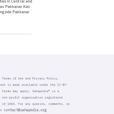
ties in Central and
as Pakkanar Kali
ongside Pakkanar
r Terms of Use and Privacy Policy.
tent is made available under the CC-BY-
l terms may apply. Sahapedia® is a
a non-profit organisation registered
t of 1860. For any queries, comments, or
contact@sahapedia.org
 at