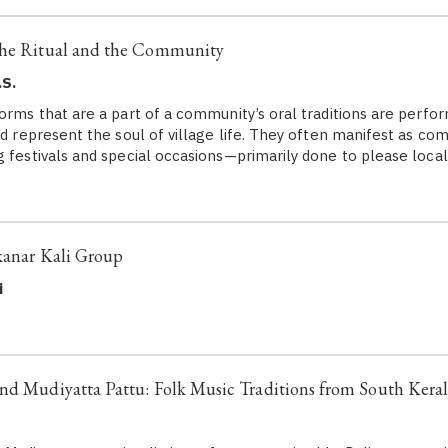
The Ritual and the Community
.S.
forms that are a part of a community’s oral traditions are perfo
and represent the soul of village life. They often manifest as c
g festivals and special occasions—primarily done to please local
kanar Kali Group
i
nd Mudiyatta Pattu: Folk Music Traditions from South Kera