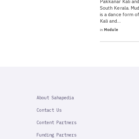
Pakkanar Kali and
South Kerala. Mud
is a dance form 
Kali and…
in
Module
SAHAPEDIA
About Sahapedia
IMPORTANT
LINK
Contact Us
Content Partners
Funding Partners