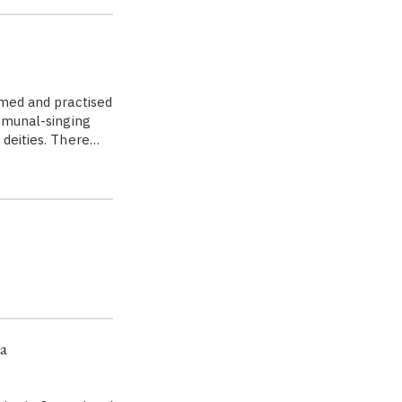
rmed and practised
ommunal-singing
 deities. There…
la