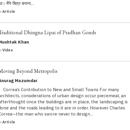
था। मैंने चित्र बनाना…
in
Article
Traditional Dhingna Lipai of Pradhan Gonds
Mushtak Khan
in
Video
Moving Beyond Metropolis
Anurag Mazumdar
Correa’s Contribution to New and Small Towns For many
architects, considerations of urban design occur piecemeal, an
afterthought once the buildings are in place, the landscaping is
done and the roads leading to it are in order. However Charles
Correa—the man who swore never to design…
in
Article