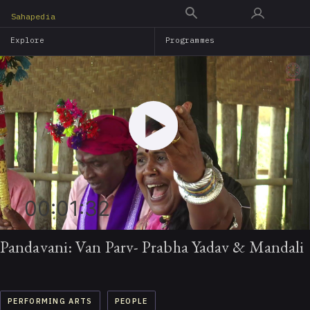
Skip
Sahapedia
to
Explore
Programmes
main
content
00:01:32
Pandavani: Van Parv- Prabha Yadav & Mandali
PERFORMING ARTS
PEOPLE