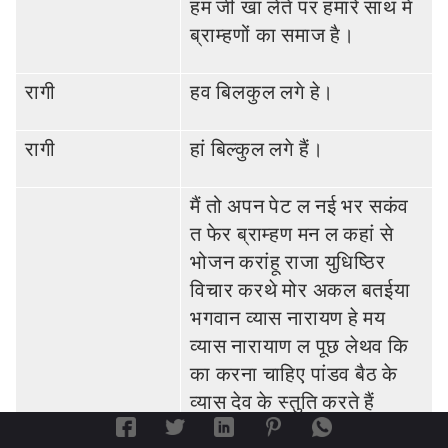
हम जी खा लेते पर हमारे साथ में
ब्राम्‍हणों का समाज है।
रागी
हव बिलकुल लगे हे।
रागी
हां बिल्‍कुल लगे हैं।
मैं तो अपन पेट ल नई भर सकंव
त फेर ब्राम्‍हण मन ल कहां से
भोजन करांहू राजा युधिष्ठिर
विचार करथे मोर अकल बतईया
भगवान व्‍यास नारायण हे मय
व्‍यास नारायाण ल पूछ लेथव कि
का करना चाहिए पांडव बैठ के
व्‍यास देव के स्‍तुति करते हैं
भगवान व्‍यास नारायण फिर दर्शन