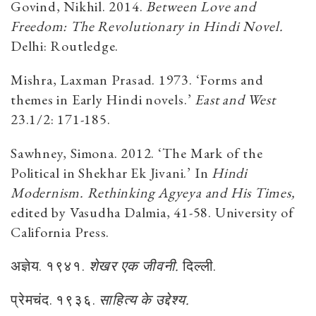
Govind, Nikhil. 2014.
Between Love and
Freedom: The Revolutionary in Hindi Novel.
Delhi: Routledge.
Mishra, Laxman Prasad. 1973. ‘Forms and
themes in Early Hindi novels.’
East and West
23.1/2: 171-185.
Sawhney, Simona. 2012. ‘The Mark of the
Political in Shekhar Ek Jivani.’ In
Hindi
Modernism. Rethinking Agyeya and His Times,
edited by Vasudha Dalmia, 41-58. University of
California Press.
अज्ञेय. १९४१.
शेखर एक जीवनी
.
दिल्ली.
प्रेमचंद. १९३६.
साहित्य के उद्देश्य
.