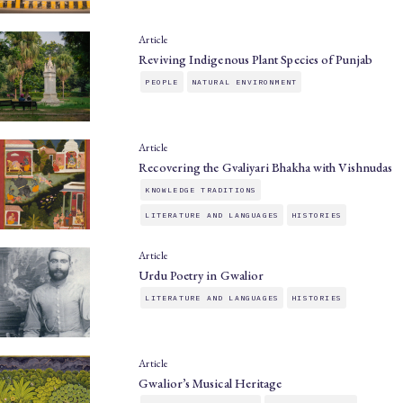
Article
Reviving Indigenous Plant Species of Punjab
PEOPLE
NATURAL ENVIRONMENT
Article
Recovering the Gvaliyari Bhakha with Vishnudas
KNOWLEDGE TRADITIONS
LITERATURE AND LANGUAGES
HISTORIES
Article
Urdu Poetry in Gwalior
LITERATURE AND LANGUAGES
HISTORIES
Article
Gwalior’s Musical Heritage