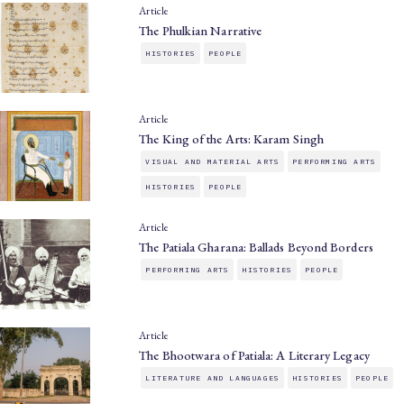
Article
The Phulkian Narrative
HISTORIES
PEOPLE
Article
The King of the Arts: Karam Singh
VISUAL AND MATERIAL ARTS
PERFORMING ARTS
HISTORIES
PEOPLE
Article
The Patiala Gharana: Ballads Beyond Borders
PERFORMING ARTS
HISTORIES
PEOPLE
Article
The Bhootwara of Patiala: A Literary Legacy
LITERATURE AND LANGUAGES
HISTORIES
PEOPLE