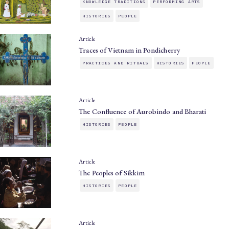
KNOWLEDGE TRADITIONS
PERFORMING ARTS
HISTORIES
PEOPLE
Article
Traces of Vietnam in Pondicherry
PRACTICES AND RITUALS
HISTORIES
PEOPLE
Article
The Confluence of Aurobindo and Bharati
HISTORIES
PEOPLE
Article
The Peoples of Sikkim
HISTORIES
PEOPLE
Article