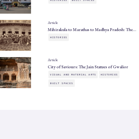
Article
Mihirakula to Marathas to Madhya Pradesh: The…
HISTORIES
Article
City of Saviours: The Jain Statues of Gwalior
VISUAL AND MATERIAL ARTS
HISTORIES
BUILT SPACES
SAHAPEDIA