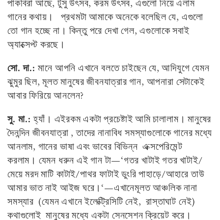
পাকবিরা আছে, টুসু উৎসব, করম উৎসব, এগুলো নিয়ে এলাম
গানের কথায়। প্রথমটা আমাকে অনেকে বলেছিল যে, এগুলো
তো গান হচ্ছে না। কিন্তু পরে দেখা গেল, এগুলোকে সবাই
অ্যাক্সেপ্ট করছে।
সো. দা.:
মানে আপনি এখানে বলতে চাইছেন যে, আদিযুগে যেমন
ঝুমুর ছিল, মূলত মানুষের জীবনযাত্রার গান, আপনারা সেটাকেই
আবার ফিরিয়ে আনলেন?
সু. মা.:
হ্যাঁ। এইরকম একটা প্রচেষ্টাই আমি চালালাম। মানুষের
দৈনন্দিন জীবনযাত্রা , তাদের নানাবিধ সমস্যাগুলোকে গানের মধ্যে
আনলাম, গানের ভাষা এবং ভাবের বিভিন্ন এক্সপেরিমেন্ট
করলাম। যেমন ধরুন এই গান টা—‘গতর খাটাই গতর খাটাই/
মেয়ে মরদ মাটি কাটাই/পাথর ফাটাই ডুংরি পাহাড়ে/আহারে তাউ
আমার ভাত নাই আইজ ঘরে।‘—এখানেমূলত আঞ্চলিক নানা
সমস্যার (যেমন এখানে ইলেক্ট্রিসিটি নেই, রাস্তাঘাট নেই)
কথাগুলোই মানুষের মধ্যে একটা সেনসেশন ক্রিয়েট করে।