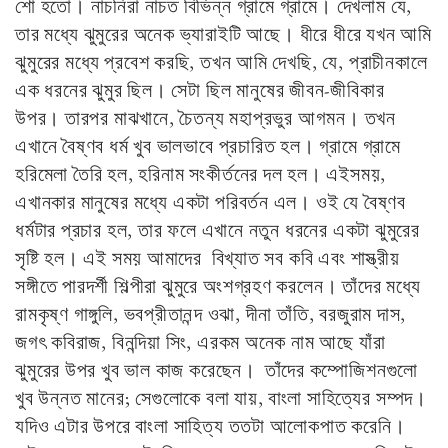
শো হতো। নাচনিরা নাচত বিভিন্ন গ্রামে গ্রামে। দেখলাম যে,
তার মধ্যে ঝুমুরের অনেক ভ্যারাইটি আছে। ধীরে ধীরে যখন আমি
ঝুমুরের মধ্যে প্রবেশ করছি, তখন আমি দেখছি, যে, প্রাচীনকালে
এক ধরনের ঝুমুর ছিল। সেটা ছিল মানুষের জীবন-জীবিকার
উপর। তারপর মাঝখানে, চৈতন্য মহাপ্রভুর আগমন। তখন
এখানে বৈষ্ণব ধর্ম খুব ভালভাবে প্রচারিত হল। গ্রামে গ্রামে
হরিমেলা তৈরি হল, হরিনাম সংকীর্তনের দল হল। এইসময়,
এখানকার মানুষের মধ্যে একটা পরিবর্তন এল। ওই যে বৈষ্ণব
ধর্মটার প্রচার হল, তার ফলে এখানে নতুন ধরনের একটা ঝুমুরের
সৃষ্টি হল। এই সময় আমাদের বিখ্যাত সব কবি এবং শাস্ত্রীয়
সঙ্গীতে পারদর্শী শিল্পীরা ঝুমুরে অংশগ্রহণ করলেন। তাঁদের মধ্যে
রামকৃষ্ণ গাঙ্গুলি, ভবপ্রীতানন্দ ওঝা, দীনা তাঁতি, বরজুরাম দাস,
জগৎ কবিরাজ, বিনন্দিয়া সিং, এরকম অনেক নাম আছে যাঁরা
ঝুমুরের উপর খুব ভাল কাজ করেছেন। তাঁদের কম্পোজিশনগুলো
খুব উন্নত মানের; সেগুলোকে বলা যায়, বাংলা সাহিত্যের সম্পদ।
যদিও এটার উপরে বাংলা সাহিত্য ততটা আলোকপাত করেনি।