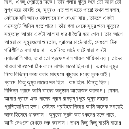
ছিল, একটু প্রৌঢ়ের দিকে। তাঁর গলায় ঝুমুর শুনে তো আমি তো
মুগ্ধ হয়ে ভাবছি যে, ঝুমুরও এত ভাল হতে পারে! তখন ভাবলাম,
সেটাকে যদি আরও ভালভাবে রূপ দেওয়া যায় , তাহলে একটা
এক্সেলেন্ট জিনিস হতে পারে। তাঁর গলা থেকে ঝুমুর শুনে ঝুমুরের
সম্বন্ধে আমার একটা আলাদা ধারণা তৈরি হয়ে গেল। তার আগে
আমরা যে ঝুমুরগুলো শুনতাম, গ্রামের মাঠে-ঘাটে, সেগুলো ঠিক
পরিশীলিত বলা যায় না। এমনিতে মাঠে-ঘাটে যারা গানটা
ন্যাচারালি গায়, তারা তো প্রফেশনাল গায়ক-গায়িকা নয়। তাদের
গাওয়া গানগুলো ঠিক কানে লাগার মতো ছিল না। এরপর ঝুমুর
নিয়ে বিভিন্ন কাজ করার মাধ্যমে ঝুমুরের মধ্যে ঢুকে যাই।
গ্রামে কিছু ঝুমুর নাচের দল ছিল। কম ছিল, কিন্তু ছিল।
বিভিন্ন গ্রামে আমি তাদের অনুষ্ঠান আয়োজন করতাম। যেমন,
আমার গ্রামে এবং পাশের গ্রাম রামকৃষ্ণপুরে ঝুমুর নাচের
প্রতিযোগিতা হত। সেইসব প্রতিযোগিতায় আমি অনেক সময়েই
জাজ হিসেবে থাকতাম। ঝুমুরের সুরটা কত রকমের হতে পারে,
আমি সেগুলো দেখতে শুরু করলাম। তখন কিছু কিছু নাচনি নাচের