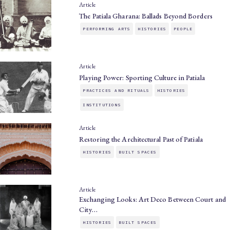
Article
The Patiala Gharana: Ballads Beyond Borders
PERFORMING ARTS
HISTORIES
PEOPLE
Article
Playing Power: Sporting Culture in Patiala
PRACTICES AND RITUALS
HISTORIES
INSTITUTIONS
Article
Restoring the Architectural Past of Patiala
HISTORIES
BUILT SPACES
Article
Exchanging Looks: Art Deco Between Court and
City…
HISTORIES
BUILT SPACES