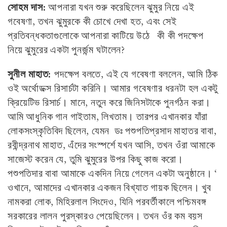
সোহম দাস:
আপনারা যখন শুরু করেছিলেন ঝুমুর নিয়ে এই
গবেষণা, তখন ঝুমুরকে কী চোখে দেখা হত, এবং সেই
প্রতিবন্ধকতাগুলোকে আপনারা কাটিয়ে উঠে কী কী পদক্ষেপ
নিয়ে ঝুমুরের একটা পুনর্জন্ম ঘটালেন?
সুনীল মাহাত:
পদক্ষেপ বলতে, এই যে গবেষণা বললেন, আমি ঠিক
ওই অর্থোডক্স রিসার্চটা করিনি। আমার গবেষণার ধরনটা হল একটু
ক্রিয়েটিভ রিসার্চ। মানে, নতুন করে জিনিসটাকে পুনর্গঠন করা।
আমি আধুনিক গান গাইতাম, লিখতাম। তারপর এখানকার যাঁরা
লোকসংস্কৃতিবিদ ছিলেন, যেমন ডঃ পশুপতিপ্রসাদ মাহাতর বাবা,
রবীন্দ্রনাথ মাহাত, এঁদের সংস্পর্শে যখন আসি, তখন ওঁরা আমাকে
সাজেস্ট করেন যে, তুমি ঝুমুরের উপর কিছু কাজ করো।
পশুপতিদার বাবা আমাকে একদিন নিয়ে গেলেন একটা অনুষ্ঠানে। ‘
ওখানে, আমাদের এখানকার একজন বিখ্যাত গায়ক ছিলেন। খুব
নামকরা লোক, মিহিরলাল সিংদেও, যিনি পরবর্তীকালে পশ্চিমবঙ্গ
সরকারের লালন পুরস্কারও পেয়েছিলেন। তখন ওঁর কম বয়স