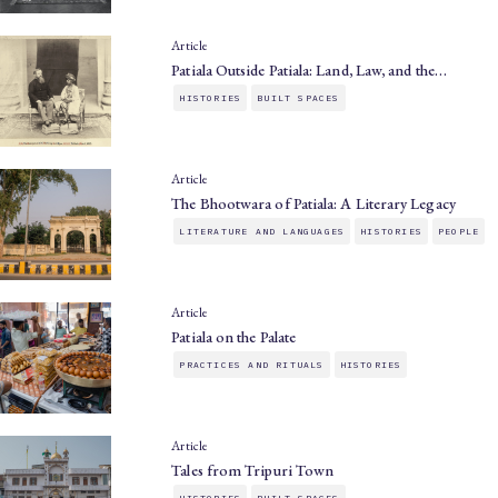
Article
Patiala Outside Patiala: Land, Law, and the…
HISTORIES
BUILT SPACES
Article
The Bhootwara of Patiala: A Literary Legacy
LITERATURE AND LANGUAGES
HISTORIES
PEOPLE
Article
Patiala on the Palate
PRACTICES AND RITUALS
HISTORIES
Article
Tales from Tripuri Town
HISTORIES
BUILT SPACES