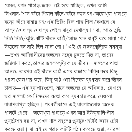
যেমন, যখন পাহাড়-জঙ্গল নষ্ট হয়ে যাচ্ছিল, তখন আমি
লিখলাম-‘শাল কাঁদে পিয়াল কাঁদে/কাঁদে মহুল বন/অযোধ্যা পাহাড়ে
বস্যে কাঁদে হামার মন/এই তিরিং রিঙ্গা গাছ গিলা/কথালে যে
আল্য/দেখাল্য দেখাল্য খেইল বাবুরা দেখাল্য।‘ বা, ‘পাত তুড়ি
নিতি নিতি/ঝুড়ি-ঝাঁটি দাঁতন কাঠি/আজ কেন বাবুই করে মানা গো/
উহাদের বন নাই ছিল জানা গো।‘ এই যে জঙ্গলকেন্দ্রিক সমস্যা
—তখন আদিবাসীদের জঙ্গলের মধ্যে ঢুকতে দিত না, তাদের
জরিমানা করত,তাদের জঙ্গলকেন্দ্রিক যে জীবন—জঙ্গলের পাতা
আনত, তারপর ওই দাঁতন কাঠি এসব বাজারে বিক্রি করে কিছু
পয়সা রোজগার করে, কিছু কাঠ ওরা নিজেরা ব্যবহার করে জীবন
চালাত—এই ব্যাপারগুলো, মানে জঙ্গলের যে অধিকার, যেখানে
ওরা জঙ্গলটাকে নিজেদের মতো করে ব্যবহার করে, সেগুলো
বাধাপ্রাপ্ত হচ্ছিল। পরবর্তীকালে এই ধারণাগুলোও অনেক
পালটে গেছে। অযোধ্যা পাহাড়ে এখন আর ইউক্যালিপ্টাস
প্ল্যান্টেশন হয় না, এখন শাল মহুলের প্ল্যান্টেশনটাই করার চেষ্টা
করছে ওরা। বা এই যে গ্রাম কমিটি গঠন করেছে ওরা, বনরক্ষা