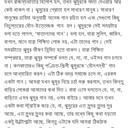
যখন রাজন্যভাতার বিলোপ হল, তখন ঝুমুরকে মদত দেওয়ার আর
কেউ থাকল না। ঝুমুরের শ্রোতা হল সাধারণ মানুষ। সাধারণ
মানুষের চাহিদা অনুযায়ী অনেক গান রচিত হল এবং সেগুলো কিছু
নিচুস্তরের যৌন-উত্তেজক গান হল। ঝুমুরকে সেই সময়টায়
বলা হতে লাগল, ‘মাতালদের গান’। বলা হল, যারা মুনিশ, কামিন,
বাগাল, মানে যারা শিক্ষিত লোক নয়, এটা তাদের গান। সেই
সময়টাতে ঝুমুর ভীষণ নিন্দিত হতে থাকল। যারা শিক্ষিত
সম্প্রদায়, তারা ঝুমুর সম্পর্কে বলত যে, না, না, ওইসব গান চলবে
না। কলকাতারও কিছু পণ্ডিত-শিল্পী ঝুমুরকে ‘যৌনগন্ধী’ গান
বলে আখ্যায়িত করল। এটা ঠিক ভদ্র সমাজে চলে না, এরকম
একটা গান। আমরা যখন ঝুমুর নিয়ে চর্চা শুরু করলাম, তখন কিন্তু
বাড়ির লোকরা আমাদের বাধা দিত। বাবা এসে বলতেন যে, না, না,
বাড়িতে এসব ঝুমুর গান নয়, ওসব বাইরে। আমার মনে তখন
একটা কথা স্ট্রাইক করে যে, না, ঝুমুরের এত সুন্দর সুন্দর সুর
আছে, এত সুন্দর সুন্দর কথা আছে, তার মধ্যে কিছু কথা হয়তো
একটু উল্টোপাল্টা আছে, কিন্তু এটাকে যদি আমরা ঠিকঠাক