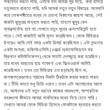
পরিবেশন করতে পারি, এটাকে যদি আমরা সুর দিয়ে, কথা বসিয়ে
নতুনভাবে বানাতে পারি, যদি আমরা নতুন নতুন বিষয়ের আমদানি
করে লোকসঙ্গীতের মধ্যে যে চেতনা বিকাশের জায়গা আছে, সেই
কাজটা ঝুমুরের মাধ্যমে করতে পারি, তাহলে ঝুমুর কেন
অ্যাক্সেপ্টেড হবে না! সেখানে নতুন সুরের এক্সপেরিমেন্ট হতে
পারে। সেই কাজটাই আমি মূলত করেছিলাম। ফোক মিডিয়ার
উপরেও আমি সেই সময় একটা রিসার্চ করেছিলাম। এটা লন্ডনের
একটা সংস্থা, ডব্লিউএসিসি (ওয়ার্ল্ড অ্যাসোসিয়েশন ফর
ক্রিশ্চান কমিউনিকেশন) থেকে সাতটা দেশজুড়ে করা হয়েছিল।
তার মধ্যে ভারতের হয়ে গবেষণা এবং ফিল্ডওয়ার্ক আমিই
করেছিলাম। তখন তো মিডিয়ার এত ছড়াছড়ি ছিল না,
কাগজপত্রগুলোও গ্রামের দিকটা ঠিকঠাক কভার করতে পারত
না। টিভি বলতে শুধু ডিডি ওয়ান। তখন এটা আলোচনায় আসে
যে, আমাদের এই নতুন ধরনের কাজের খবরগুলো, সাম্প্রতিক
খবরগুলো কীভাবে আমরা পাবলিকের মধ্যে নিয়ে যেতে পারি।
সেখানে আমরা ফোক মিডিয়া হিসেবে ফোকটাকে ব্যবহার করতে