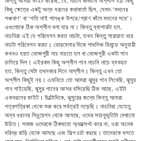
কিন্তু আমরা ফাইট করেছি, যে, নাচনি কীভাবে অশ্লীল হয়! কিছু
কিছু ক্ষেত্রে একটু অন্য ধরনের কথাবার্তা ছিল, যেমন-‘মদনের
পঞ্চবাণ’ বা ‘পতি নাই পালঙ্ক উপরে/প্রাণ কাঁদে মদনের সরে’।
এগুলোকে ঠিক অশ্লীল বলা যায় না। কিন্তু ব্যাপারটা হল,
নাচনিরা এই যে পরিবেশন করত নাচটা, তখন কিন্তু সারারাত ধরে
নাচটা পরিবেশন করত। ভোরবেলার দিকে পাবলিক ডিমান্ড অনুযায়ী
কখনও হয়ত ভোজপুরী নাচ নাচতে হল বা ভোজপুরী একটা গান
চালিয়ে দিল। এইরকম কিছু অশ্লীল গান নাচনি নাচে ব্যবহৃত
হত, কিন্তু সেটা তখনকার দিনে অশ্লীল। কিন্তু এখন তো
অশ্লীল কিছুই নয়। এমনিতে তো আমরা ঝুমুর গান লিখেছি, ঝুমুর
গান গাইয়েছি, ঝুমুর গানের আসর বসিয়েছি ঠিক আছে, এইটা
একধরনের ফাইট। উল্টোদিকে, ঝুমুরের জন্যে কিন্তু আমরা
পত্রপত্রিকা থেকে শুরু করে সর্বত্রই লড়েছি। নাচনিরা যেহেতু
অন্য ধরনের সিচুয়েশন থেকে আসছে, ওদের সহানুভূতিটা দেখানো
উচিত। সমাজ ওদেরকে ঠিকমতো অ্যাক্সেপ্ট করে না, ওরা অনেক
দরিদ্র বাড়ি থেকে আসছে এবং শিল্প চর্চা করছে। তাদেরকে বলতে