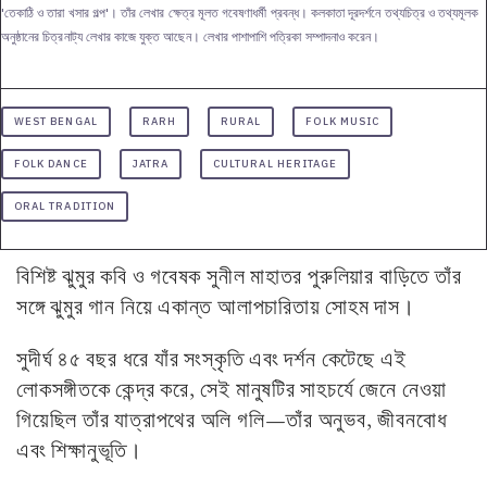
'তেকাঠি ও তারা খসার গল্প'। তাঁর লেখার ক্ষেত্র মূলত গবেষণাধর্মী প্রবন্ধ। কলকাতা দূরদর্শনে তথ্যচিত্র ও তথ্যমূলক
অনুষ্ঠানের চিত্রনাট্য লেখার কাজে যুক্ত আছেন। লেখার পাশাপাশি পত্রিকা সম্পাদনাও করেন।
WEST BENGAL
RARH
RURAL
FOLK MUSIC
FOLK DANCE
JATRA
CULTURAL HERITAGE
ORAL TRADITION
বিশিষ্ট ঝুমুর কবি ও গবেষক সুনীল মাহাতর পুরুলিয়ার বাড়িতে তাঁর
সঙ্গে ঝুমুর গান নিয়ে একান্ত আলাপচারিতায় সোহম দাস।
সুদীর্ঘ ৪৫ বছর ধরে যাঁর সংস্কৃতি এবং দর্শন কেটেছে এই
লোকসঙ্গীতকে কেন্দ্র করে, সেই মানুষটির সাহচর্যে জেনে নেওয়া
গিয়েছিল তাঁর যাত্রাপথের অলি গলি—তাঁর অনুভব, জীবনবোধ
এবং শিক্ষানুভূতি।