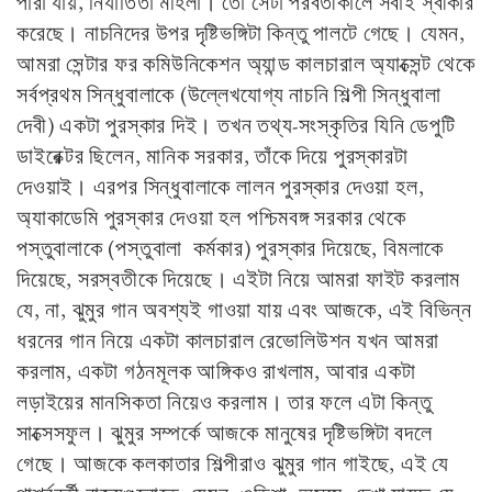
পারা যায়, নির্যাতিতা মহিলা। তো সেটা পরবর্তীকালে সবাই স্বীকার
করেছে। নাচনিদের উপর দৃষ্টিভঙ্গিটা কিন্তু পালটে গেছে। যেমন,
আমরা সেন্টার ফর কমিউনিকেশন অ্যান্ড কালচারাল অ্যাক্সেন্ট থেকে
সর্বপ্রথম সিন্ধুবালাকে (উল্লেখযোগ্য নাচনি শিল্পী সিন্ধুবালা
দেবী) একটা পুরস্কার দিই। তখন তথ্য-সংস্কৃতির যিনি ডেপুটি
ডাইরেক্টর ছিলেন, মানিক সরকার, তাঁকে দিয়ে পুরস্কারটা
দেওয়াই। এরপর সিন্ধুবালাকে লালন পুরস্কার দেওয়া হল,
অ্যাকাডেমি পুরস্কার দেওয়া হল পশ্চিমবঙ্গ সরকার থেকে
পস্তুবালাকে (পস্তুবালা কর্মকার) পুরস্কার দিয়েছে, বিমলাকে
দিয়েছে, সরস্বতীকে দিয়েছে। এইটা নিয়ে আমরা ফাইট করলাম
যে, না, ঝুমুর গান অবশ্যই গাওয়া যায় এবং আজকে, এই বিভিন্ন
ধরনের গান নিয়ে একটা কালচারাল রেভোলিউশন যখন আমরা
করলাম, একটা গঠনমূলক আঙ্গিকও রাখলাম, আবার একটা
লড়াইয়ের মানসিকতা নিয়েও করলাম। তার ফলে এটা কিন্তু
সাক্সেসফুল। ঝুমুর সম্পর্কে আজকে মানুষের দৃষ্টিভঙ্গিটা বদলে
গেছে। আজকে কলকাতার শিল্পীরাও ঝুমুর গান গাইছে, এই যে