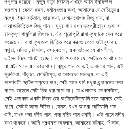
পপুলার হয়েছে। নতুন নতুন জিনিস এখানে আমি ইনফিউজ
করলাম। যেমন ধরুন, ধর্মান্ধতার কথা, আমাদের যে বৈচিত্র্যের
মধ্যে ঐক্য বর্তমান, তার কথা, দেশাত্মবোধক কিছু গান, বা
এলাকাভিত্তিক কিছু গান। ঝুমুর গান যখন ভবপ্রীতানন্দ ওঝা বা
রামকৃষ্ণ গাঙ্গুলিরা লিখছেন, এঁরা পুরোপুরি রাধা-কৃষ্ণকে বেস করে
করেছেন। রাধা-কৃষ্ণকে ভিত্তি করে করতে গেলে ওটা বৃন্দাবন,
মথুরা, ললিতা, বিশাখা, কদম্বতলা, এবং তাঁদের যে রাসলীলা,
এইসব নিয়ে গানটা হচ্ছে। আমি দেখলাম যে, সেটাতে বোঝা যাবে
না এটা কোন এলাকার গান। ঝুমুর গান যে এই এলাকার গান, এই
পুরুলিয়া, বাঁকুড়া, মেদিনীপুর, বা আমাদের মানভূম, বা এই
পার্শ্ববর্তী ছোটনাগপুরের গান, সেই গানে যদি মথুরা-বৃন্দাবনের কথা
থাকে, তাহলে সেটা ঠিক ধরা যাবে না। যে এলাকার লোকসঙ্গীত,
সেই এলাকার একটা চিত্র তো অটোমেটিক্যালি চলে আসবে সেই
গানে, সেটাই আসা উচিত। যেমন, যখন আমরা ভাটিয়ালি গান
শুনি, তখন পদ্মা নদীর গান, গঙ্গা নদীর গান শুনছি। এই গানে নদীর
কথা থাকছে। আমি প্রথমত ভাবলাম, আমাদের কাঁসাই, শিলাই,