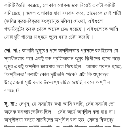
কমিটি তৈরি করেছে, লোকাল লোকজনকে নিয়েই একটা কমিটি
বানিয়েছে। জঙ্গল এলাকায় যারা বসবাস করে, তাদেরকে সেই পাট্টা
(জমির ক্রয়-বিক্রয় সংক্রান্ত দলিল) দেওয়া, এইগুলো
গভর্নমেন্টের তরফ থেকে অনেক চেঞ্জ হয়েছে। এইগুলোকে আমি
মোটামুটি গানের মাধ্যমে তুলে ধরার চেষ্টা করেছি।
সো. দা.:
আপনি ঝুমুরের পদে অশ্লীলতার প্রসঙ্গে বলছিলেন যে,
স্বাধীনতার পরে একটু কম প্রতিভাবান ঝুমুর শিল্পীদের হাতে পড়ে
ঝুমুর একটু অশ্লীল জায়গায় চলে গিয়েছিল। আমার প্রশ্ন হচ্ছে,
‘অশ্লীলতা’ কথাটা কোন দৃষ্টিভঙ্গি থেকে? এটা কি শুধুমাত্র
উত্তেজনা সৃষ্টি করার উদ্দেশ্যে রচিত হয়েছিল বলে অশ্লীল
বলছেন?
সু. মা.:
দেখুন, যে সময়টার কথা আমি বলছি, সেই সময়টা তো
অনেক কনজারভেটিভ ছিল । সেই অর্থে অশ্লীল বলা যায় না।
অশ্লীলতা বলতে নাচনিদের অশ্লীল বলা হত, সেটার বিরুদ্ধে