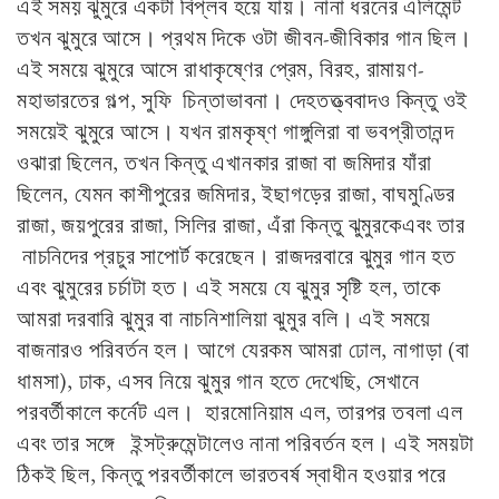
এই সময় ঝুমুরে একটা বিপ্লব হয়ে যায়। নানা ধরনের এলিমেন্ট
তখন ঝুমুরে আসে। প্রথম দিকে ওটা জীবন-জীবিকার গান ছিল।
এই সময়ে ঝুমুরে আসে রাধাকৃষ্ণের প্রেম, বিরহ, রামায়ণ-
মহাভারতের গল্প, সুফি চিন্তাভাবনা। দেহতত্ত্ববাদও কিন্তু ওই
সময়েই ঝুমুরে আসে। যখন রামকৃষ্ণ গাঙ্গুলিরা বা ভবপ্রীতানন্দ
ওঝারা ছিলেন, তখন কিন্তু এখানকার রাজা বা জমিদার যাঁরা
ছিলেন, যেমন কাশীপুরের জমিদার, ইছাগড়ের রাজা, বাঘমুণ্ডির
রাজা, জয়পুরের রাজা, সিলির রাজা, এঁরা কিন্তু ঝুমুরকেএবং তার
নাচনিদের প্রচুর সাপোর্ট করেছেন। রাজদরবারে ঝুমুর গান হত
এবং ঝুমুরের চর্চাটা হত। এই সময়ে যে ঝুমুর সৃষ্টি হল, তাকে
আমরা দরবারি ঝুমুর বা নাচনিশালিয়া ঝুমুর বলি। এই সময়ে
বাজনারও পরিবর্তন হল। আগে যেরকম আমরা ঢোল, নাগাড়া (বা
ধামসা), ঢাক, এসব নিয়ে ঝুমুর গান হতে দেখেছি, সেখানে
পরবর্তীকালে কর্নেট এল। হারমোনিয়াম এল, তারপর তবলা এল
এবং তার সঙ্গে ইন্সট্রুমেন্টালেও নানা পরিবর্তন হল। এই সময়টা
ঠিকই ছিল, কিন্তু পরবর্তীকালে ভারতবর্ষ স্বাধীন হওয়ার পরে