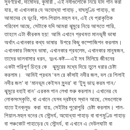
সুবর্ণরেখা, দামোদর, কুমারী , এই নদীগুলোকে নিয়ে যদি গান করা
যায়, বা এখানকার যে অযোধ্যা পাহাড় , বাঘমুণ্ডি পাহাড়, বা
আমাদের যে ডুংরি, শাল-পিয়াল-মহুল বন, এই যে প্রাকৃতিক
পরিবেশ আছে, সেটাকে যদি আমরা ঝুমুরে নিয়ে আসতে পারি,
তাহলে এটা কীরকম হয়! আমি এখানে প্রথমত মানভূমী ভাষা
অর্থাৎ এখানকার কথ্য ভাষার উপরে কিছু কম্পোজিশন করলাম।
এখানকার নিজস্ব ভাষা, এখানকার প্রবলেম, এখানকার মানুষজন,
তাদের ভালবাসার ধরন, দুঃখ-কষ্ট—এই সব মিলিয়ে জীবনের
একটা পরিপূর্ণ চিত্র কে ঝুমুরের মধ্যে দিয়ে তুলে ধরার চেষ্টা
করলাম। আমিই প্রথম ‘বল রে কাঁসাই নদীর জল, বল রে শিলাই
নদীর জল’ বা ‘মানভূম কেইসন সুন্দর’ বা ‘টুসু ভাদু করম গান/
ঝুমুরে বহাই বান’ এরকম গান লেখা শুরু করলাম। এখানের যে
লোকসংস্কৃতি, বা এখানে যেসব দ্রষ্টব্য স্থান আছে, সেগুলোকে
যাতে ইনক্লুড করা যায়, সেইটার পুরোপুরি চেষ্টা করলাম। শাল-
পিয়াল-মহুল বনের যে সৌন্দর্য, অযোধ্যা পাহাড় বা বাগমুণ্ডি পাহাড়
বা পঞ্চকোট পাহাড়ের যে সৌন্দর্য, বা এখানে এ দেউলঘাটা বা