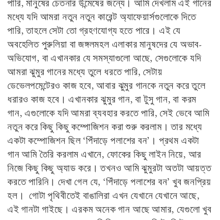
পারি, মানুষের চেতনার উন্মেষের জন্যে। আমি দেখলাম এই গানের
মধ্যে যদি আমরা নতুন নতুন কারেন্ট অ্যাফেয়ার্সগুলোকে দিতে
পারি, তাহলে সেটা তো গ্রহণযোগ্য হতে পারে। এই যে
অবহেলিত পুরুলিয়া বা জঙ্গলমহল এলাকার মানুষদের যে অভাব-
অভিযোগ, বা এখানকার যে সমস্যাগুলো আছে, সেগুলোকে যদি
আমরা ঝুমুর গানের মধ্যে তুলে ধরতে পারি, সেটায়
ডেভেলপমেন্টেরও কাজ হবে, আবার ঝুমুর গানকে নতুন করে তুলে
ধরারও কাজ হবে। এখানকার ঝুমুর গান, বা টুসু গান, বা করম
গান, এগুলোকে যদি আমরা ব্যবহার করতে পারি, সেই ভেবে আমি
নতুন করে কিছু কিছু কম্পোজিশন করা শুরু করলাম। তার মধ্যে
একটা কম্পোজিশন ছিল ‘পিঁদাড়ে পলাশের বন’। প্রথম একটা
গান আমি তৈরি করলাম এখানে, ফোকের কিছু লাইন নিয়ে, আর
নিজে কিছু কিছু অ্যাড করে। তখনও আমি ঝুমুরটা অতটা আয়ত্ত
করতে পারিনি। দেখা গেল যে, ‘পিঁদাড়ে পলাশের বন’ খুব জনপ্রিয়
হল। গোটা পৃথিবীতেই বাঙালিরা এখন যেখানে যেখানে আছে,
এই গানটা গাইছে। এরকম অনেক গান আছে আমার, যেগুলো খুব