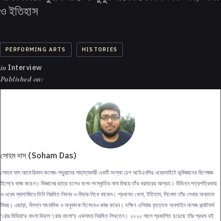
ও ইতিহাস
PERFORMING ARTS
HISTORIES
in
Interview
Published on:
সোহম দাস (Soham Das)
সোহম দাস আমেরিকান কলেজ-পড়ুয়াদের সাহায্যকারী একটি সংস্থা চেগ আইএনসির ওয়েবসাইটে ভূবিজ্ঞানের বিশেষজ্ঞ
হিসেবে কাজ করেন। বিজ্ঞানের ছাত্র হলেও কলা-সংস্কৃতির নানা বিষয়ে তাঁর বরাবরের আগ্রহ। বিভিন্ন পত্রপত্রিকায়
ও ওয়েব ম্যাগাজিনে তিনি নিয়মিত নিবন্ধ ও ফিচার লিখে থাকেন। প্রধানত খেলা, ইতিহাস, সিনেমা তাঁর লেখার অন্যতম
বিষয়। এছাড়া, বিলগ্ন সাংবাদিক ও অনুবাদক হিসেবেও কাজ করেন। দক্ষিণ এশিয়ার বৃহত্তম অনলাইন নলেজ প্ল্যাটফর্ম
'রোর মিডিয়া'র বাংলা বিভাগ 'রোর বাংলা'য় একসময় নিয়মিত লিখতেন। ২০২০ সালে প্রকাশিত হয়েছে তাঁর প্রথম বই