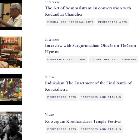
Interview
The Art of Bommalattam: In conversation with
Kudanthai Chandher
VISUAL AND MATERIAL ARTS
PERFORMING ARTS
Interview
Interview with Sargurunathan Ōtuvār on Tēvāram
Hymns
KNOWLEDGE TRADITIONS
LITERATURE AND LANGUAGES
Video
Padukalam: The Enactment of the Final Battle of
Kurukshetra
PERFORMING ARTS
PRACTICES AND RITUALS
Video
Koovagam Koothandavar Temple Festival
PERFORMING ARTS
PRACTICES AND RITUALS