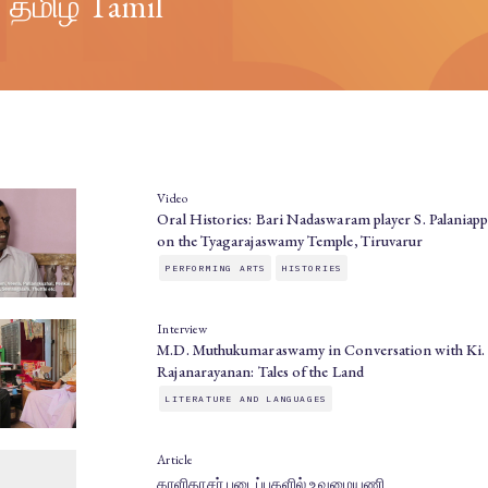
தமிழ் Tamil
Video
Oral Histories: Bari Nadaswaram player S. Palaniap
on the Tyagarajaswamy Temple, Tiruvarur
PERFORMING ARTS
HISTORIES
Interview
M.D. Muthukumaraswamy in Conversation with Ki.
Rajanarayanan: Tales of the Land
LITERATURE AND LANGUAGES
Article
காளிதாசர் படைப்புகளில் உவமையணி