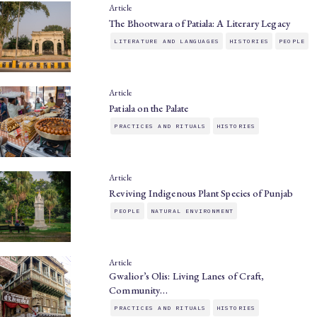
Article
The Bhootwara of Patiala: A Literary Legacy
LITERATURE AND LANGUAGES
HISTORIES
PEOPLE
Article
Patiala on the Palate
PRACTICES AND RITUALS
HISTORIES
Article
Reviving Indigenous Plant Species of Punjab
PEOPLE
NATURAL ENVIRONMENT
Article
Gwalior’s Olis: Living Lanes of Craft,
Community…
PRACTICES AND RITUALS
HISTORIES