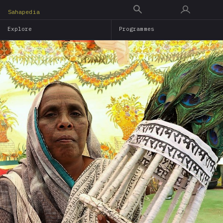
Skip
Sahapedia
to
Explore
Programmes
main
content