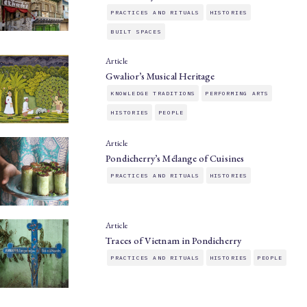
PRACTICES AND RITUALS
HISTORIES
BUILT SPACES
Article
Gwalior’s Musical Heritage
KNOWLEDGE TRADITIONS
PERFORMING ARTS
HISTORIES
PEOPLE
Article
Pondicherry’s Mélange of Cuisines
PRACTICES AND RITUALS
HISTORIES
Article
Traces of Vietnam in Pondicherry
PRACTICES AND RITUALS
HISTORIES
PEOPLE