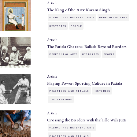
Article
The King of the Arts: Karam Singh
VISUAL AND MATERIAL ARTS
PERFORMING ARTS
HISTORIES
PEOPLE
Article
The Patiala Gharana: Ballads Beyond Borders
PERFORMING ARTS
HISTORIES
PEOPLE
Article
Playing Power: Sporting Culture in Patiala
PRACTICES AND RITUALS
HISTORIES
INSTITUTIONS
Article
Crossing the Borders with the Tille Wali Jutti
VISUAL AND MATERIAL ARTS
PRACTICES AND RITUALS