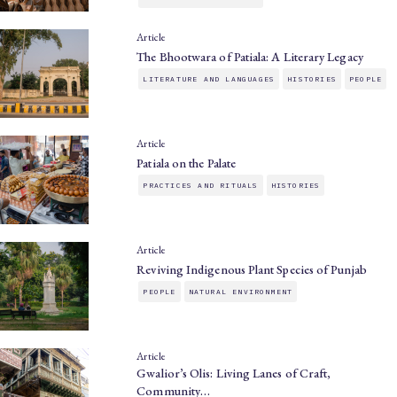
Article
The Bhootwara of Patiala: A Literary Legacy
LITERATURE AND LANGUAGES
HISTORIES
PEOPLE
Article
Patiala on the Palate
PRACTICES AND RITUALS
HISTORIES
Article
Reviving Indigenous Plant Species of Punjab
PEOPLE
NATURAL ENVIRONMENT
Article
Gwalior’s Olis: Living Lanes of Craft,
Community…