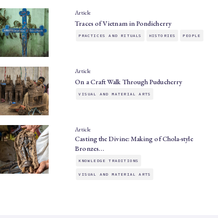
Article
Traces of Vietnam in Pondicherry
PRACTICES AND RITUALS
HISTORIES
PEOPLE
Article
On a Craft Walk Through Puducherry
VISUAL AND MATERIAL ARTS
Article
Casting the Divine: Making of Chola-style
Bronzes…
KNOWLEDGE TRADITIONS
VISUAL AND MATERIAL ARTS