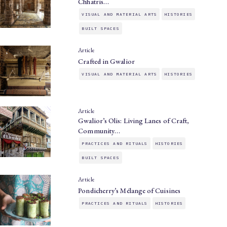
Chhatris…
VISUAL AND MATERIAL ARTS
HISTORIES
BUILT SPACES
Article
Crafted in Gwalior
VISUAL AND MATERIAL ARTS
HISTORIES
Article
Gwalior’s Olis: Living Lanes of Craft,
Community…
PRACTICES AND RITUALS
HISTORIES
BUILT SPACES
Article
Pondicherry’s Mélange of Cuisines
PRACTICES AND RITUALS
HISTORIES