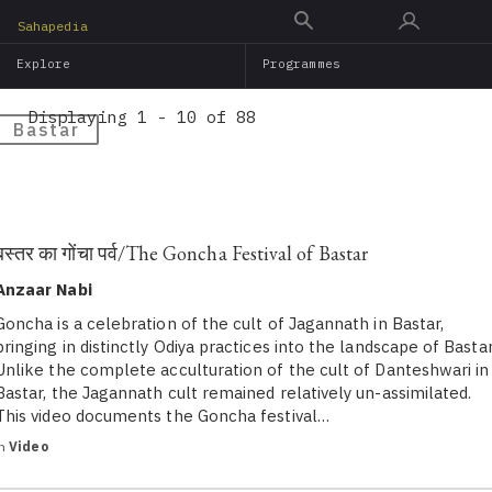
Skip
Sahapedia
to
Explore
Programmes
main
content
Displaying 1 - 10 of 88
Bastar
बस्तर का गोंचा पर्व/The Goncha Festival of Bastar
Anzaar Nabi
Goncha is a celebration of the cult of Jagannath in Bastar,
bringing in distinctly Odiya practices into the landscape of Bastar
Unlike the complete acculturation of the cult of Danteshwari in
Bastar, the Jagannath cult remained relatively un-assimilated.
This video documents the Goncha festival…
in
Video