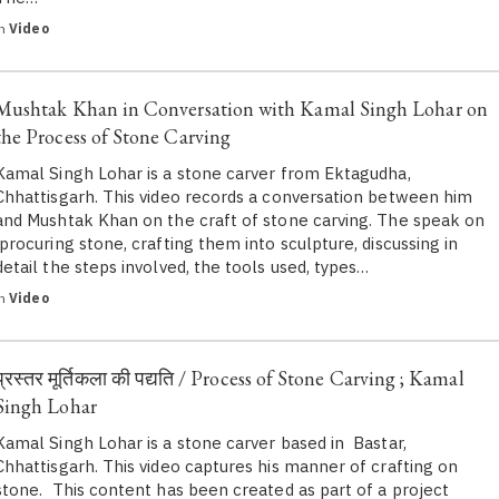
in
Video
Mushtak Khan in Conversation with Kamal Singh Lohar on
the Process of Stone Carving
Kamal Singh Lohar is a stone carver from Ektagudha,
Chhattisgarh. This video records a conversation between him
and Mushtak Khan on the craft of stone carving. The speak on
procuring stone, crafting them into sculpture, discussing in
detail the steps involved, the tools used, types…
in
Video
प्रस्तर मूर्तिकला की पद्यति / Process of Stone Carving ; Kamal
Singh Lohar
Kamal Singh Lohar is a stone carver based in Bastar,
Chhattisgarh. This video captures his manner of crafting on
stone. This content has been created as part of a project