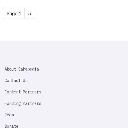
Pagination
Page 1
Next
››
page
SAHAPEDIA
About Sahapedia
IMPORTANT
LINK
Contact Us
Content Partners
Funding Partners
Team
Donate