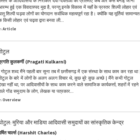
बस्तर के आदिवासियों के निराकार देवी-देवताओं की प्रतिमाएं कब और कैसे बनाई जानी
रम्भ हुई एक विवादास्पद मुद्दा है, परन्तु इनके विकास में यहाँ के प्रस्तर शिल्पी लोहार एवं
धातु शिल्पी घढ़वा लोगों का योगदान सर्वाधिक महत्वपूर्ण रहा है। क्योंकि यह मूर्तियां सामान्यत
के किसी लोहार एवं घढ़वा द्वारा बनवा ली…
in
Article
गोटुल
प्रगति कुलकर्णी (Pragati Kulkarni)
गोटुल शब्द मैंने पहली बार सुना तब में छत्तीसगढ़ में एक संस्था के साथ काम कर रहा था 
गोटुल के बारे में लोगों के अलग अलग विचार थे, कुछ बुरे कुछ अच्छे | मैंने कभी गोटुल
देखा नहीं था, पर आदिवासीयों के साथ काम करने वाले सामाजिक कार्यकर्त्ता, शहरों में रहने
वाले गोंड समुदाय के लोग, लेखक या पत्रकार…
in
Overview
घोटुल: मुरिया और माडिया आदिवासी समुदायों का सांस्कृतिक केन्द्र
हर्षित चार्ल्स (Harshit Charles)