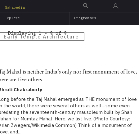
Skip
Sahapedia
to
Explore
Programmes
main
content
Displaying 1 - 9 of 9
Early Temple Architecture
Taj Mahal is neither India’s only nor first monument of love,
here are five others
Shruti Chakraborty
Long before the Taj Mahal emerged as THE monument of love
in the world, there were several others as well—some even
predating the seventeenth-century mausoleum built by Shah
Jahan for Mumtaz Mahal. Here, we list five. (Photo Courtesy:
Arian Zwegers/Wikimedia Common) Think of a monument of
love, and…