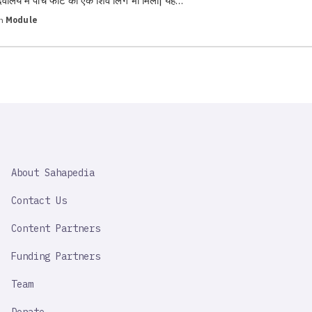
देवालय में पांच फीट का एक शिव लिंग भी मिला| यह…
in
Module
SAHAPEDIA
About Sahapedia
IMPORTANT
LINK
Contact Us
Content Partners
Funding Partners
Team