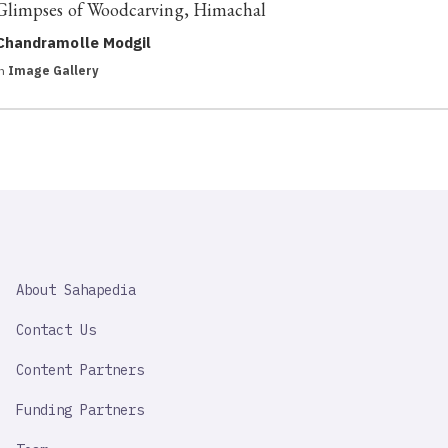
Glimpses of Woodcarving, Himachal
Chandramolle Modgil
in
Image Gallery
SAHAPEDIA
About Sahapedia
IMPORTANT
LINK
Contact Us
Content Partners
Funding Partners