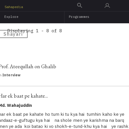
Skip
Sahapedia
to
Explore
Programmes
main
content
Displaying 1 - 8 of 8
Shayari
Prof. Ateequllah on Ghalib
in
Interview
Har ek baat pe kahate...
Md. Wahajuddin
har ek baat pe kahate ho tum ki tu kya hai tumhin kaho ke ye
andaaz-e-guftugu kya hai na shole men ye karishma na barq
men ye ada koi batao ki vo shokh-e-tund-khu kya hai ye rashk