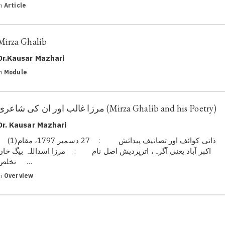
in
Article
Mirza Ghalib
Dr.Kausar Mazhari
in
Module
مرزا غالب اور ان کی شاعری (Mirza Ghalib and his Poetry)
Dr. Kausar Mazhari
ذاتی کوائف اور تصانیف پیدائش : 27 دسمبر 1797، م
اکبر آباد یعنی آگرہ، اترپردیش اصل نام : مرزا اسداللہ بیگ خاں
تخلص …
in
Overview