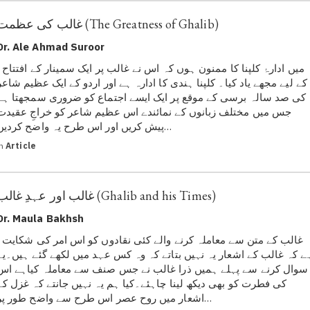
غالب کی عظمت (The Greatness of Ghalib)
Dr. Ale Ahmad Suroor
میں ادارۂ کلپنا کا ممنون 
کے لیے مجھے یاد کیا۔ کلپنا ہندی کا ادارہ ہے اور اردو کے ایک عظیم شاعر
کی صد سالہ برسی کے موقع پر ایک ایسے اجتماع کو ضروری سمجھتا ہے
جس میں مختلف زبانوں کے نمائندے اس عظیم شاعر کو خراجِ عقیدت
پیش کریں اور اس طرح یہ واضح کردیں…
in
Article
غالب اور عہدِ غالب (Ghalib and his Times)
Dr. Maula Bakhsh
غالب کے متن سے معاملہ کر
ے کہ غالب کے اشعار یہ نہیں بتاتے کہ وہ کس عہد میں لکھے گئے ہیں۔یہ
سوال کرنے سے پہلے ہمیں ذرا غالب نے جس صنف سے معاملہ کیاہے اس
کی فطرت کو بھی دیکھ لینا چاہئے۔کیا ہم یہ نہیں جانتے کہ غزل کے
اشعار میں روح عصر اس طرح سے واضح طور پر…