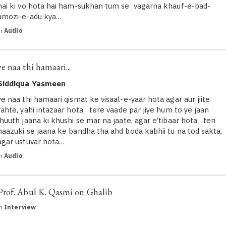
hai ki vo hota hai ham-sukhan tum se vagarna khauf-e-bad-
amozi-e-adu kya…
in
Audio
ye naa thi hamaari...
Siddiqua Yasmeen
ye naa thi hamaari qismat ke visaal-e-yaar hota agar aur jiite
rahte, yahi intazaar hota tere vaade par jiye hum to ye jaan
jhuuth jaana ki khushi se mar na jaate, agar e’tibaar hota teri
naazuki se jaana ke bandha tha ahd boda kabhii tu na tod sakta,
agar ustuvar hota…
in
Audio
Prof. Abul K. Qasmi on Ghalib
in
Interview