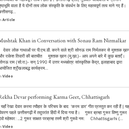
ृष्ठभूमि वाला है ये दोनों तत्व लोक संस्कृति के संवर्धन के लिए महत्वपूर्ण तत्व माने गए हैं।
छत्तीसगढ़…
in
Article
Mushtak Khan in Conversation with Sonau Ram Nirmalkar
देवार लोक गाथाओं पर पी.एच.डी. करने वाले श्री सोनऊ राम निर्मलकर से मुश्ताक ख़ा
और राकेश तिवारी की बातचीत मुश्ताक ख़ान (मु.ख़ा.)- आप अपने बारे में कुछ बताएँ।
सोनऊ राम (सो.रा.)- सन् 1990 में उत्तर मध्यक्षेत्र सांस्कृतिक केंद्र, इलाहाबाद द्वारा
आयोजित श्रृँखलाबद्ध कार्यक्रम…
in
Video
Rekha Devar performing Karma Geet, Chhattisgarh
यहाँ रेखा देवार करमा त्यौहार के परिचय के बाद ‘करम डार’ गीत प्रस्तुत कर रही हैं | य
विवरण पहले छत्तीसगढ़ी में तदुपरांत हिंदी में दिया गया है। गुरूर ब्रम्हा गुरूर विष्णु गुरूर
देवो महेश्वर: ...2 गुरूर साक्षत परब्रम्ह तस्मै श्री गुरूवे नम: Chhattisgarhi (…
in
Video