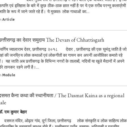
उत्पत्ति एवं इतिहास के बारे में कुछ ठीक-ठाक ज्ञात नहीं है पर ये एक ग़रीब परन्तु कलाप्रेमी
जाति के रूप में जाने जाते रहे हैं। ये मुख्यतः लोक गाथाओं का…
in
Article
छत्तीसगढ़ का देवार समुदाय The Devars of Chhattisgarh
स्वर्गिय ज्वालाराम देवर, छत्तीसगढ़ २०१८ देवार , छत्तीसगढ़ की एक घुमंतू जाति है जो
वहां की जनप्रिय लोक कथाओं एवं लोकगीतों का गायन कर अपनी आजीविका कमाते रहे
हैं। यह जाति अब छत्तीसगढ़ के विभिन्न नगरों के तालाबों, नदियों या खुले मैदानों में अपने
डेरे तानकर रहने लगी है।…
in
Module
दसमत कैना कथा की स्थानीयता / The Dasmat Kaina as a regional
tale
डॉ. राम कुमार बेहार
दसमत मंदिर, ओढ़ार गांव, दुर्ग जिला, छत्तीसगढ़ लोक संस्कृति व लोक साहित्य लोक
अभिव्यक्ति के महत्वपूर्ण साधन होते हैं। छत्तीसगढ़ प्राँत, मुख्यतः अदिवासी व ग्रामीण