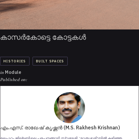
കാസര്‍കോട്ടെ കോട്ടകള്‍
HISTORIES
BUILT SPACES
in
Module
Published on:
എം.എസ്. രാഖേഷ് കൃഷ്ണന്‍ (M.S. Rakhesh Krishnan)
മലപ്പുറം ജില്ലയിലെ പരപ്പനങ്ങാടി സ്വദേശി. 'മാതൃഭൂമി'യില്‍ കഴിഞ്ഞ