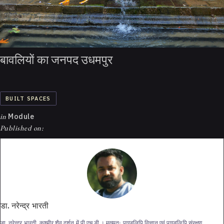
बावलियों का जनपद उधमपुर
BUILT SPACES
in
Module
Published on:
डा. नरेन्द्र भारती
डा. नरेन्द्र भारती, कश्मीर शैव दर्शन में पी.एच.डी.। मुख्यतः पाण्डुलिपि विज्ञान एवं पाण्डुलिपि संरक्षण,